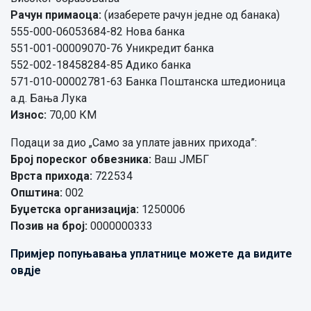
Рачун примаоца:
(изаберете рачун једне од банака)
555-000-06053684-82 Нова банка
551-001-00009070-76 Уникредит банка
552-002-18458284-85 Адико банка
571-010-00002781-63 Банка Поштанска штедионица
а.д. Бања Лука
Износ:
70,00 КМ
Подаци за дио „Само за уплате јавних прихода”:
Број пореског обвезника:
Ваш ЈМБГ
Врста прихода:
722534
Општина:
002
Буџетска организација:
1250006
Позив на број:
0000000333
Примјер попуњавања уплатнице можете да видите
овдје