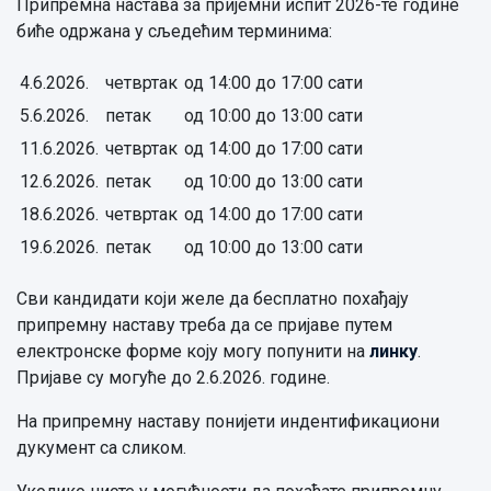
Припремна настава за пријемни испит 2026-те године
биће одржана у сљедећим терминима:
4.6.2026.
четвртак
од 14:00 до 17:00 сати
5.6.2026.
петак
од 10:00 до 13:00 сати
11.6.2026.
четвртак
од 14:00 до 17:00 сати
12.6.2026.
петак
од 10:00 до 13:00 сати
18.6.2026.
четвртак
од 14:00 до 17:00 сати
19.6.2026.
петак
од 10:00 до 13:00 сати
Сви кандидати који желе да бесплатно похађају
припремну наставу треба да се пријаве путем
електронске форме коју могу попунити на
линку
.
Пријаве су могуће до 2.6.2026. године.
На припремну наставу понијети индентификациони
дукумент са сликом.