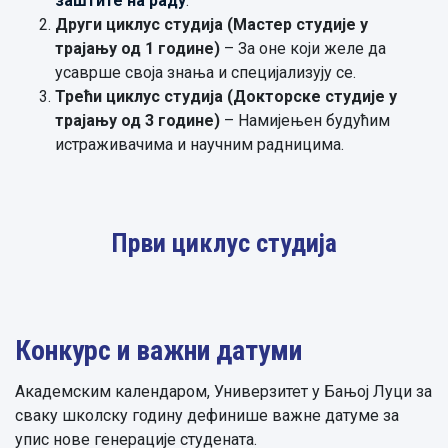
заштите на раду
.
Други циклус студија (Мастер студије у
трајању од 1 године)
– За оне који желе да
усаврше своја знања и специјализују се.
Трећи циклус студија (Докторске студије у
трајању од 3 године)
– Намијењен будућим
истраживачима и научним радницима.
Први циклус студија
Конкурс и важни датуми
Академским календаром, Универзитет у Бањој Луци за
сваку школску годину дефинише важне датуме за
упис нове генерације студената.