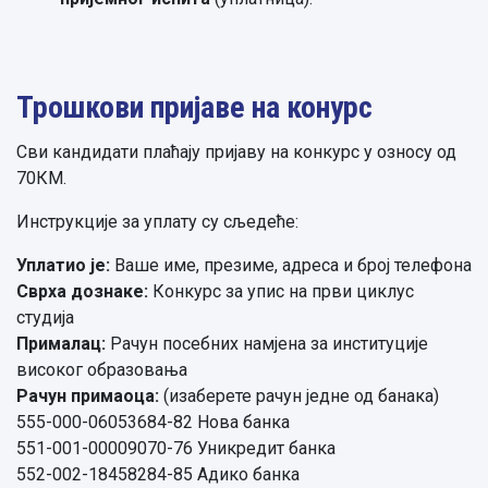
Трошкови пријаве на конурс
Сви кандидати плаћају пријаву на конкурс у озносу од
70КМ.
Инструкције за уплату су сљедеће:
Уплатио је:
Ваше име, презиме, адреса и број телефона
Сврха дознаке:
Конкурс за упис на први циклус
студија
Прималац:
Рачун посебних намјена за институције
високог образовања
Рачун примаоца:
(изаберете рачун једне од банака)
555-000-06053684-82 Нова банка
551-001-00009070-76 Уникредит банка
552-002-18458284-85 Адико банка