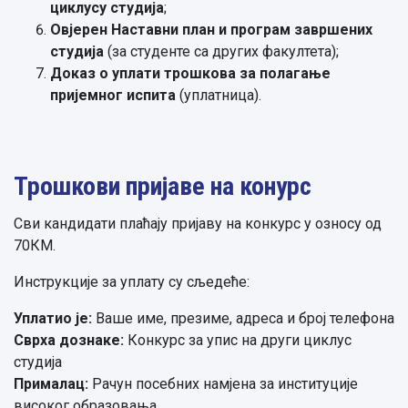
циклусу студија
;
Овјерен Наставни план и програм завршених
студија
(за студенте са других факултета);
Доказ о уплати
трошкова за полагање
пријемног испита
(уплатница).
Трошкови пријаве на конурс
Сви кандидати плаћају пријаву на конкурс у озносу од
70КМ.
Инструкције за уплату су сљедеће:
Уплатио је:
Ваше име, презиме, адреса и број телефона
Сврха дознаке:
Конкурс за упис на други циклус
студија
Прималац:
Рачун посебних намјена за институције
високог образовања