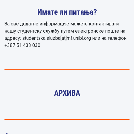
Имате ли питања?
За све додатне информације можете контактирати
нашу студентску службу путем електронске поште на
адресу: studentska.sluzba[at]mf.unibl.org или на телефон:
+387 51 433 030.
АРХИВА