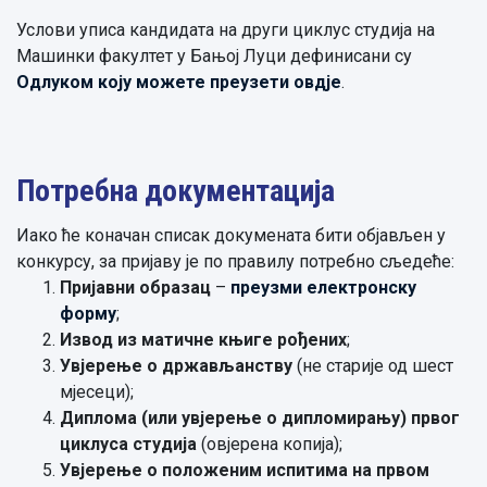
Услови уписа кандидата на други циклус студија на
Машинки факултет у Бањој Луци дефинисани су
Одлуком коју можете преузети овдје
.
Потребна документација
Иако ће коначан списак докумената бити објављен у
конкурсу, за пријаву је по правилу потребно сљедеће:
Пријавни образац
–
преузми електронску
форму
;
Извод из матичне књиге рођених
;
Увјерење о држављанству
(не старије од шест
мјесеци);
Диплома (или увјерење о дипломирању) првог
циклуса студија
(овјерена копија);
Увјерење о положеним испитима на првом