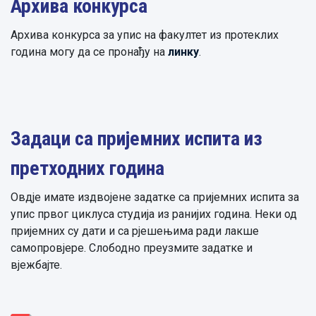
Архива конкурса
Архива конкурса за упис на факултет из протеклих
година могу да се пронађу на
линку
.
Задаци са пријемних испита из
претходних година
Овдје имате издвојене задатке са пријемних испита за
упис првог циклуса студија из ранијих година. Неки од
пријемних су дати и са рјешењима ради лакше
самопровјере. Слободно преузмите задатке и
вјежбајте.