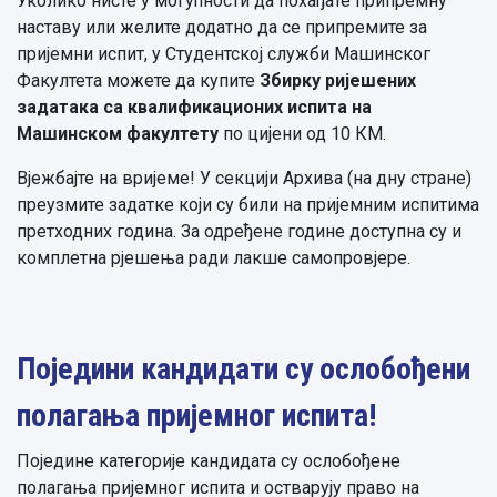
Уколико нисте у могућности да похађате припремну
наставу или желите додатно да се припремите за
пријемни испит, у Студентској служби Машинског
Факултета можете да купите
Збирку ријешених
задатака са квалификационих испита на
Машинском факултету
по цијени од 10 КМ.
Вјежбајте на вријеме! У секцији Архива (на дну стране)
преузмите задатке који су били на пријемним испитима
претходних година. За одређене године доступна су и
комплетна рјешења ради лакше самопровјере.
Поједини кандидати су ослобођени
полагања пријемног испита!
Поједине категорије кандидата су ослобођене
полагања пријемног испита и остварују право на