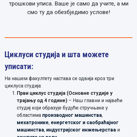
трошкови уписа. Ваше је само да учите, а ми
смо ту да обезбједимо услове!
Циклуси студија и шта можете
уписати:
На нашем факултету настава се одвија кроз три
циклуса студија:
Први циклус студија (Основне студије у
трајању од 4 године)
– Наш главни и највећи
студиј који образује будуће стручњаке у
областима
производног машинства
,
мехатронике
,
енергетског и саобраћајног
машинства
,
индустријског инжењерства
и