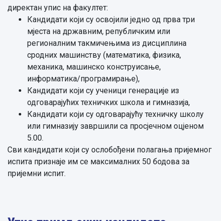
директан упис на факултет:
Кандидати који су освојили једно од прва три
мјеста на државним, републичким или
регионалним такмичењима из дисциплина
сродних машинству (математика, физика,
механика, машинско конструисање,
информатика/програмирање),
Кандидати који су ученици генерације из
одговарајућих техничких школа и гимназија,
Кандидати који су
одговарајућу техничку школу
или гимназију
завршили са просјечном оцјеном
5.00.
Сви кандидати који су ослобођени полагања пријемног
испита признаје им се максималних 50 бодова за
пријемни испит.