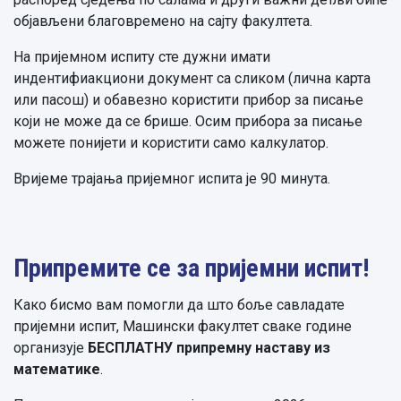
објављени благовремено на сајту факултета.
На пријемном испиту сте дужни имати
индентифиакциони документ са сликом (лична карта
или пасош) и обавезно користити прибор за писање
који не може да се брише. Осим прибора за писање
можете понијети и користити само калкулатор.
Вријеме трајања пријемног испита је 90 минута.
Припремите се за пријемни испит!
Како бисмо вам помогли да што боље савладате
пријемни испит, Машински факултет сваке године
организује
БЕСПЛАТНУ припремну наставу из
математике
.