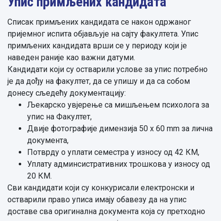
Упис примљених кандидата
Списак примљених кандидата се након одржаног
пријемног испита објављује на сајту факултета. Упис
примљених кандидата врши се у периоду који је
наведен раније као важни датуми.
Кандидати који су остварили услове за упис потребно
је да дођу на факултет, да се упишу и да са собом
донесу сљедећу документацију:
Љекарско увјерење са мишљењем психолога за
упис на Факултет,
Двије фотографије димензија 50 x 60 mm за лична
документа,
Потврду о уплати семестра у износу од 42 КМ,
Уплату админсистративних трошкова у износу од
20 КМ.
Сви кандидати који су конкурисали електронски и
остварили право уписа имају обавезу да на упис
доставе сва оригинална документа која су претходно