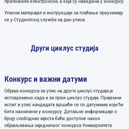
приложили електронски, а која су наведена у конкурсу.
Уписни материјал и инструкције за плаћање преузимају
се у Студентској служби на дан уписа.
Други циклус студија
Конкурс и важни датуми
Објава конкурса за упис на други циклус студија је
истовремено када и за први циклус студија. Пријемни
испит и упис кандидата вршиће се по датумима који ће
бити назначени у конкурсу. Детаљне информације о
броју слободних мјеста биће доступне након
објављивања заједничког конкурса Универзитета.