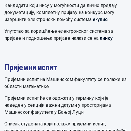
Кандидати који нису у могућности да лично предају
докуметацију, комплетну пријаву на конкурс могу
извршити електронски помоћу система
е-упис
.
Упутство за коришћење електронског система за
пријаве и подношења пријаве налази се на
линку
.
Пријемни испит
Пријемни испит на Машинском факултету се полаже из
области математике.
Пријемни испит ће се одржати у термину који је
наведен у секцији важни датуми у просторијама
Машинског факултета у Бањој Луци.
Списак студената који полажу пријемни испит,
распоред сједења по салама и други важни детљи биће