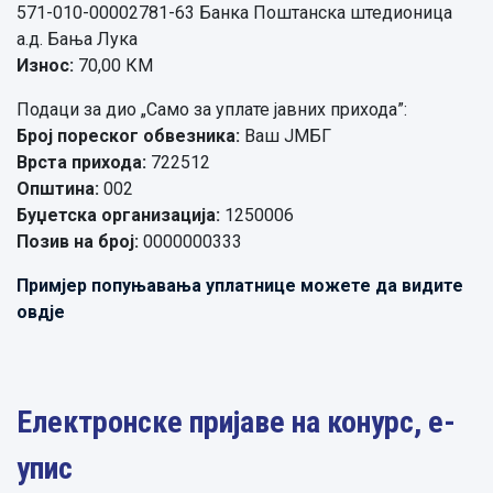
571-010-00002781-63 Банка Поштанска штедионица
а.д. Бања Лука
Износ:
70,00 КМ
Подаци за дио „Само за уплате јавних прихода”:
Број пореског обвезника:
Ваш ЈМБГ
Врста прихода:
722512
Општина:
002
Буџетска организација:
1250006
Позив на број:
0000000333
Примјер попуњавања уплатнице можете да видите
овдје
Електронске пријаве на конурс, е-
упис