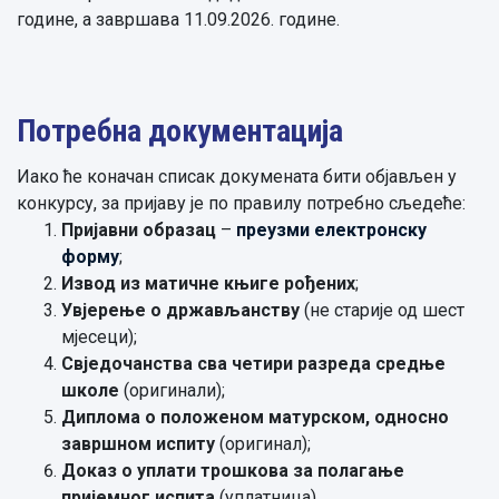
године, а завршава 11.09.2026. године.
Потребна документација
Иако ће коначан списак докумената бити објављен у
конкурсу, за пријаву је по правилу потребно сљедеће:
Пријавни образац
–
преузми електронску
форму
;
Извод из матичне књиге рођених
;
Увјерење о држављанству
(не старије од шест
мјесеци);
Свједочанства
сва четири разреда средње
школе
(оригинали);
Диплома
о положеном матурском, односно
завршном испиту
(оригинал);
Доказ о уплати
трошкова за полагање
пријемног испита
(уплатница).