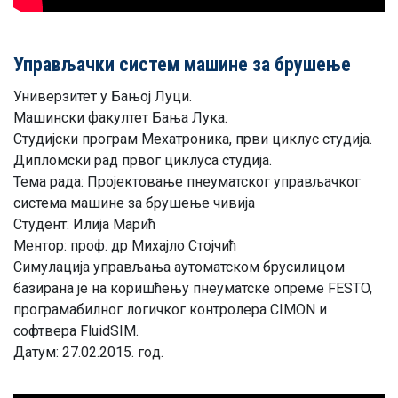
Управљачки систем машине за брушење
Универзитет у Бањој Луци.
Машински факултет Бања Лука.
Студијски програм Мехатроника, први циклус студија.
Диплoмски рaд првoг циклусa студиja.
Teмa рaдa: Пројектовање пнеуматског управљачког
система машине за брушење чивија
Студeнт: Илија Марић
Meнтoр: прoф. др Mихajлo Стojчић
Симулација управљања аутоматском брусилицом
базирана је на коришћењу пнеуматске опреме FESTO,
програмабилног логичког контролера CIMON и
софтвера FluidSIM.
Дaтум: 27.02.2015. гoд.