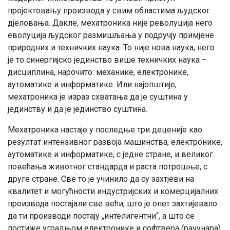
пројектовању производа у свим областима људског
дјеловања. Дакле, мехатроника није револуција него
еволуција људског размишљања у подручју примјене
природних и техничких наука. То није нова наука, него
је то синергијско јединство више техничких наука –
дисциплина, нарочито: механике, електронике,
аутоматике и информатике. Или најопштије,
мехатроника је израз схватања да је суштина у
јединству и да је јединство суштина.
Мехатроника настаје у последње три деценије као
резултат интензивног развоја машинства, електронике,
аутоматике и информатике, с једне стране, и великог
повећања животног стандарда и раста потрошње, с
друге стране. Све то је учинило да су захтјеви на
квалитет и могућности индустријских и комерцијалних
производа постајали све већи, што је опет захтијевало
да ти производи постају „интелигентни“, а што се
постиже уградњом електронике и софтвера (рачунара)