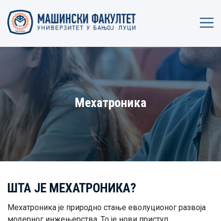
Мехатроника
ШТА ЈЕ МЕХАТРОНИКА?
Мехатроника је природно стање еволуционог развоја
модерног инжењерства. То је нови приступ