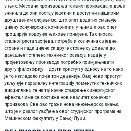
у њих. Масовна производња таквих производа је даље
учинила да они постају јефтини и доступни најширим
друштвеним слојевима, што опет додатно смањује
цијену рачунарских компоненти у њима, а ово опет
проширује подручје њихове примјене. Та спирала
сталног раста захтјева, потреба и количина са једне
стране и пада цијена са друге стране су довеле до
данашњег степена техничког развоја, када је у
пројектовању производа потребно примјењивати
другу филозофију – други приступ у односу на то како
је то изгледало прије три деценије. Овај нови приступ
укључује паралелну интеграцију поменутих техничких
дисциплина, те на тај начин стварање синергијског
ефекта, чиме се постиже нов квалитет коначног
производа. Све ово тражи нова инжењерска знања,
што је и разлог увођења овог студијског програма на
Машинском факултету у Бањој Луци.