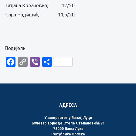
Татјана Ковачевић,
12/20
Сара Радишић,
11,5/20
Подијели:
Facebook
Copy
Viber
Share
Link
АДРЕСА
Универзитет у Бањој Луци
Булевар војводе Степе Степановића 71
78000 Бања Лука
Република Српска