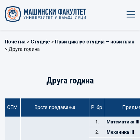
Почетна
>
Студије
>
Први циклус студија – нови план
> Друга година
Друга година
СЕМ.
Врсте предавања
Р. бр.
Предм
1.
Математика III
2.
Механика III