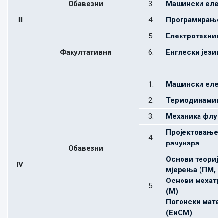
Обавезни
3.
Машински еле
III
4.
Програмирањ
5.
Електротехни
Факултативни
6.
Енглески језик
1.
Maшински еле
2.
Термодинамик
3.
Механика флу
Пројектовање
4.
рачунара
Обавезни
Основи теори
IV
мјерења (ПM, 
Основи мехат
5.
(M)
Погонски мат
(EиСM)