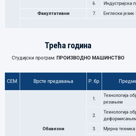
6.
Индустријска 
Факултативни
7.
Енглески језик 
Трећа година
Студијски програм:
ПРОИЗВОДНО МАШИНСТВО
СЕМ.
Врсте предавања
Р. бр.
Предм
Технологија о
1.
резањем
Технологија о
2.
деформисање
Обавезни
3.
Мјерна техника