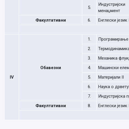
Индустријски
5.
менаџмент
Факултативни
6.
Енглески језик I
1.
Програмирање
2.
Термодинамик
3.
Механика флуи
Обавезни
4.
Машински елеме
IV
5.
Материјали II
6.
Наука о дрвету
7.
Индустријска 
Факултативни
8.
Енглески језик 