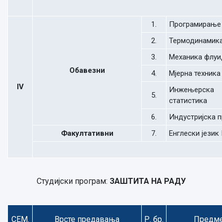
1.
Програмирање
2.
Термодинамик
3.
Механика флуи
Обавезни
4.
Мјерна техника
IV
Инжењерска
5.
статистика
6.
Индустријска 
Факултативни
7.
Енглески језик 
Студијски програм:
ЗАШТИТА НА РАДУ
СЕМ.
Врсте предавања
Р. бр.
Предм