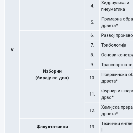
Хидраулика и
4.
пнеуматика
Примарна обр
5.
дрвета*
6.
Развој произв
7.
Трибологија
V
8.
Основи констр
9.
Транспортна те
Изборни
Површинска о
(бирају се два)
10.
дрвета*
Фурнир и шпер
11.
дрво*
Хемијска прер
12.
дрвета*
Технички енгле
Факултативни
13.
I