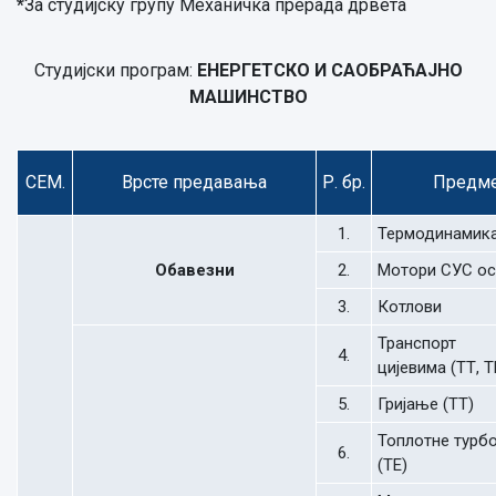
*
За студијску групу Механичка прерада дрвета
Студијски програм:
ЕНЕРГЕТСКО И САОБРАЋАЈНО
МАШИНСТВО
СЕМ.
Врсте предавања
Р. бр.
Предм
1.
Термодинамика 
Обавезни
2.
Мотори СУС о
3.
Котлови
Транспорт
4.
цијевима (ТТ, Т
5.
Гријање (ТТ)
Топлотне турб
6.
(ТЕ)