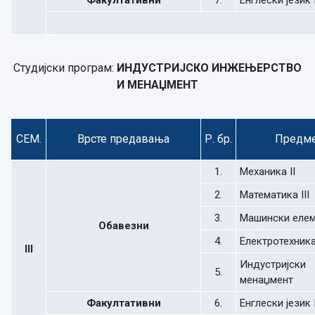
Факултативни
7.
Енглески језик 
Студијски програм:
ИНДУСТРИЈСКО ИНЖЕЊЕРСТВО
И МЕНАЏМЕНТ
СЕМ.
Врсте предавања
Р. бр.
Предм
1.
Механика II
2.
Математика III
3.
Машински елем
Обавезни
4.
Електротехник
III
Индустријски
5.
менаџмент
Факултативни
6.
Енглески језик I