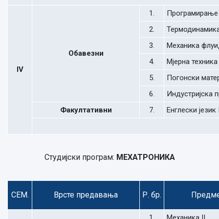
1.
Програмирање
2.
Термодинамик
3.
Механика флуи
Обавезни
4.
Мјерна техника
IV
5.
Погонски мате
6.
Индустријска 
Факултативни
7.
Енглески језик 
Студијски програм:
МЕХАТРОНИКА
СЕМ.
Врсте предавања
Р. бр.
Предм
1.
Механика II