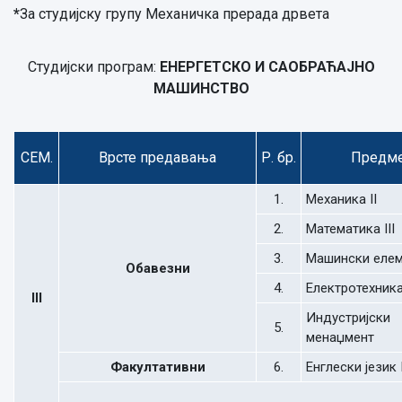
*
За студијску групу Механичка прерада дрвета
Студијски програм:
ЕНЕРГЕТСКО И САОБРАЋАЈНО
МАШИНСТВО
СЕМ.
Врсте предавања
Р. бр.
Предм
1.
Механика II
2.
Математика III
3.
Машински елем
Обавезни
4.
Електротехник
III
Индустријски
5.
менаџмент
Факултативни
6.
Енглески језик I