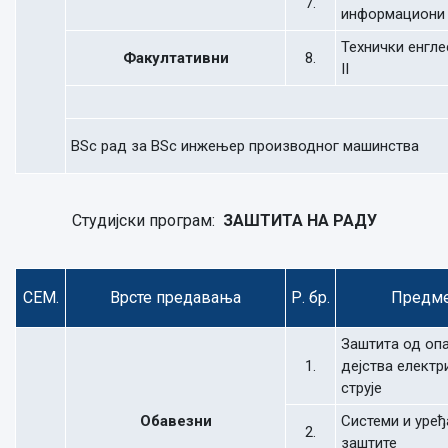
7.
информациони 
Технички енгле
Факултативни
8.
II
BSc рад за BSc инжењер производног машинства
Студијски програм:
ЗАШТИТА НА РАДУ
СЕМ.
Врсте предавања
Р. бр.
Предм
Заштита од оп
1.
дејства електр
струје
Обавезни
Системи и уређ
2.
заштите