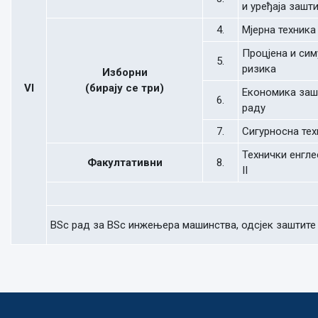
и уређаја зашт
4.
Мјерна техника
Процјена и сим
5.
ризика
Изборни
VI
(бирају се три)
Економика заш
6.
раду
7.
Сигурносна тех
Технички енгле
Факултативни
8.
II
BSc рад за BSc инжењера машинства, одсјек заштите