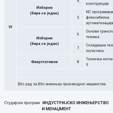
4.
конструкције
Изборни
NC програмира
(бира се један)
5.
флексибилна
аутоматизациј
VI
Основи трансп
6.
техника
Изборни
(бира се један)
Складишна тех
7.
логистика
Технички енгле
Факултативни
8.
II
BSc рад за BSc инжењер производног машинства
Студијски програм:
ИНДУСТРИЈСКО ИНЖЕЊЕРСТВО
И МЕНАЏМЕНТ