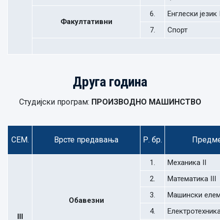
6.
Енглески језик I
Факултативни
7.
Спорт
Друга година
Студијски програм:
ПРОИЗВОДНО МАШИНСТВО
СЕМ.
Врсте предавања
Р. бр.
Предм
1.
Механика II
2.
Математика III
3.
Машински елем
Обавезни
4.
Електротехник
III