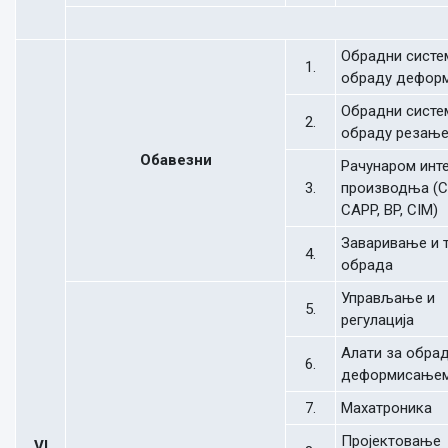
Обрадни систе
1.
обраду дефор
Обрадни систе
2.
обраду резањ
Обавезни
Рачунаром инт
3.
производња (C
CAPP, BP, CIM)
Заваривање и 
4.
обрада
Управљање и
5.
регулација
Алати за обра
6.
деформисање
7.
Махатроника
Пројектовање
VI