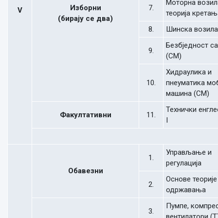
Моторна возил
Изборни
7.
V
теорија кретањ
(бирају се два)
8.
Шинска возила
Безбједност са
9.
(СМ)
Хидраулика и
10.
пнеуматика мо
машина (СМ)
Технички енгле
Факултативни
11.
I
Управљање и
1.
регулација
Обавезни
Основе теорије
2.
одржавања
Пумпе, компре
3.
вентилатори (Т