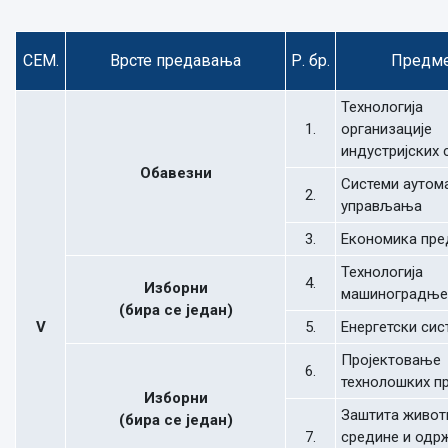
СЕМ.
Врсте предавања
Р. бр.
Предм
Технологија
1.
организације
индустријских 
Обавезни
Системи аутом
2.
управљања
3.
Економика пре
Технологија
4.
Изборни
машиноградње
(бира се један)
V
5.
Енергетски сис
Пројектовање
6.
технолошких п
Изборни
Заштита живот
(бира се један)
7.
средине и одр