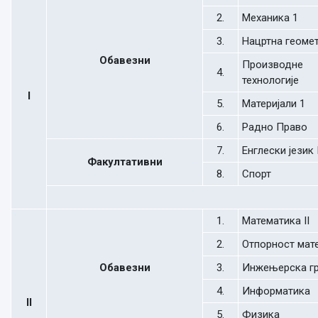
2.
Механика 1
3.
Нацртна геомет
Обавезни
Производне
4.
технологије
I
5.
Материјали 1
6.
Радно Право
7.
Енглески језик 
Факултативни
8.
Спорт
1.
Математика II
2.
Отпорност мат
Обавезни
3.
Инжењерска г
4.
Информатика
II
5.
Физика