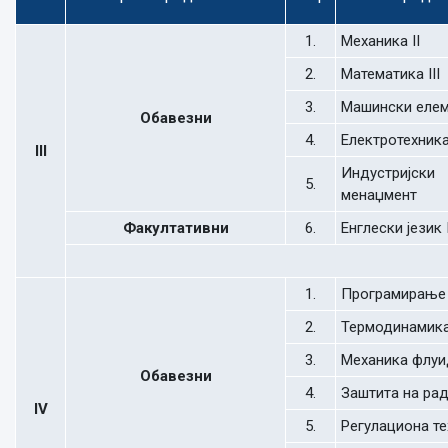
1.
Механика II
2.
Математика III
3.
Машински елем
Обавезни
4.
Електротехник
III
Индустријски
5.
менаџмент
Факултативни
6.
Енглески језик I
1.
Програмирање
2.
Термодинамик
3.
Механика флуи
Обавезни
4.
Заштита на ра
IV
5.
Регулациона те