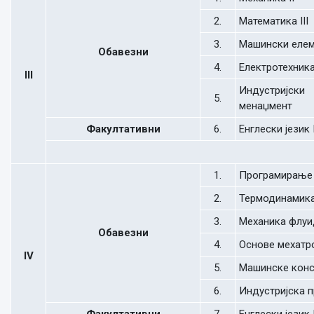
2.
Математика III
3.
Машински елем
Обавезни
4.
Електротехник
III
Индустријски
5.
менаџмент
Факултативни
6.
Енглески језик I
1.
Програмирање
2.
Термодинамик
3.
Механика флуи
Обавезни
4.
Основе мехатр
IV
5.
Машинске конс
6.
Индустријска 