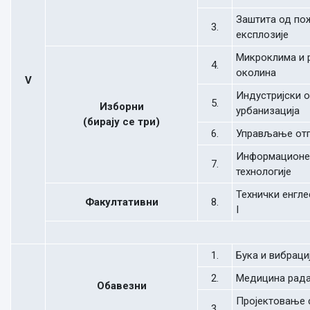
Заштита од по
3.
експлозије
Микроклима и 
4.
околина
V
Индустријски о
5.
Изборни
урбанизација
(бирају се три)
6.
Управљање от
Информационе
7.
технологије
Технички енгле
Факултативни
8.
I
1.
Бука и вибраци
2.
Медицина рад
Обавезни
Пројектовање 
3.