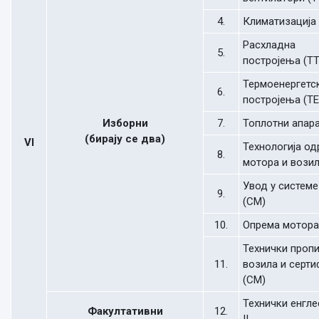
4.
Климатизација 
Расхладна
5.
постројења (ТТ
Термоенергетс
6.
постројења (ТЕ
Изборни
7.
Топлотни апара
(бирају се два)
VI
Технологија о
8.
мотора и возил
Увод у системе
9.
(СМ)
10.
Опрема мотора
Технички пропи
11.
возила и серти
(СМ)
Технички енгле
Факултативни
12.