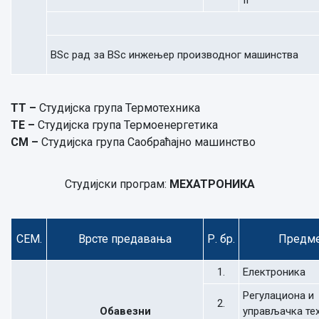
II
BSc рад за BSc инжењер производног машинства
ТТ –
Студијска група Термотехника
ТЕ –
Студијска група Термоенергетика
СМ –
Студијска група Саобраћајно машинство
Студијски програм:
МЕХАТРОНИКА
СЕМ.
Врсте предавања
Р. бр.
Предм
1.
Електроника
Регулациона и
2.
Обавезни
управљачка те