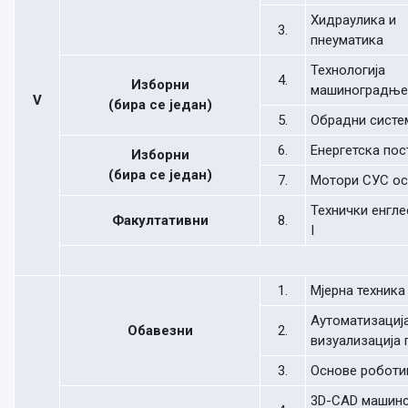
Хидраулика и
3.
пнеуматика
Технологија
4.
Изборни
машиноградње
V
(бира се један)
5.
Обрадни систе
6.
Енергетска по
Изборни
(бира се један)
7.
Мотори СУС о
Технички енгле
Факултативни
8.
I
1.
Мјерна техника
Аутоматизација
Обавезни
2.
визуализација
3.
Основе роботи
3D-CAD машин