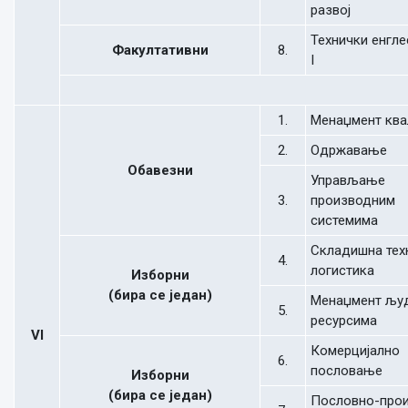
развој
Технички енгле
Факултативни
8.
I
1.
Менаџмент ква
2.
Одржавање
Обавезни
Управљање
3.
производним
системима
Складишна тех
4.
логистика
Изборни
(бира се један)
Менаџмент љу
5.
ресурсима
VI
Комерцијално
6.
пословање
Изборни
(бира се један)
Пословно-про