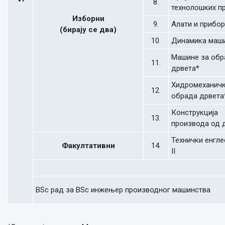
8.
технолошких п
Изборни
9.
Алати и прибор
(бирају се два)
10.
Динамика маш
Машине за обр
11.
дрвета*
Хидромеханич
12.
обрада дрвета
Конструкција
13.
производа од 
Технички енгле
Факултативни
14.
II
BSc рад за BSc инжењер производног машинства