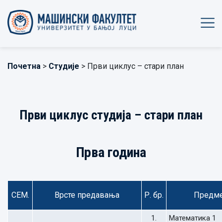
Почетна
>
Студије
> Први циклус – стари план
Први циклус студија – стари план
Прва година
СЕМ.
Врсте предавања
Р. бр.
Предм
1.
Математика 1