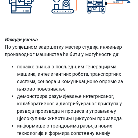
Исходи учења
По успјешном завршетку мастер студија инжењер
производног машинства ће бити у могућности да:
покаже знања о посљедњим генерацијама
машина, интелигентних робота, транспортних
система, сензора и комуникационе опреме за
њихово повезивање,
демонстрира разумијевање интегрисаног,
колаборативног и дистрибуираног приступа у
развоја производа и процеса и управљању
цјелокупним животним циклусом производа,
информише о трендовима развоја нових
технологија и формира сопствену визију