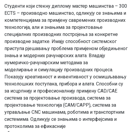
Студенти који стекну диплому мастер машинства – 300
ECTS – производно машинство, одликују се знањима и
компетенцијама за примјену савремених производних
технологија, али и знањима за пројектовање
специјалних производних постројења за конкретне
производне задатке. Имају способност системског
приступа рјешавању проблема примјеном обједињеног
знања и модерних рачунарских алата. Владају
нумеричко-рачунарским методама за
моделирање и симулацију производних процеса.
Показују креативност и инвентивност у осмишљавању
технолошких поступака, прибора и алата. Способни су
за исцрпнију и професионалнију примјену CAD/CAE
система за пројектовање производа, система за
пројектовање технологија (CAM/CAPP), система за
управљање CNC машинама, роботима и транспортним
системима. Одликују се знањима о интерфејсима и
протоколима за ефикасније