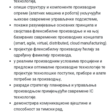
технологија,
опише структуру и компоненте производне
опреме (алатних машина и робота) укључујући
њихове савремене управљачке подсистеме,
покаже разумијевање основних принципа и
својстава флексибилне производње и на њој
базираних савремених производних концепата
(smart, agile, virtual, distributed, cloud manufacturing).
пројектује флексибилну производну ћелију за
одређену фамилију производа,
у реалним производним условима процијени и
предложи оптималне производне технологије те
пројектује технолошке поступке, приборе и алате
потребне за производњу,
разради стратегију планирања и управљања
производњом примјењујући савремене IC
технологије.
демонстрира комуникационе вјештине и
способност за тимски рад,