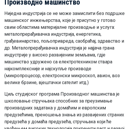
Производно машинство
Ниједна индустрија се не може замислити без подршке
машинског инжењерства, које је присутно у готово
свим областима материјалне производње и услуга:
металопрерађивачка индустрија, енергетика,
грађевинарство, пољопривреда, саобраћај, здравство и
др. Металопрерађивачка индустрија је најјача грана
индустрије у високо развијеним земљама, гдје
машинство удружено са електротехником ствара
најкомплексније и најскупље производе
(микропроцесор, електронски микроскоп, авион, воз
велике брзине, вјештачки сателит итд.)
Циљ студијског програма Производног машинства је
школовање стручњака способних за преузимање
производних задатака у домаћим и европским
предузећима, преношења знања из развијених страних
предузећа у домаћа предузећа, стручњака који ће
увођењем високих технологија покренути раст и развој