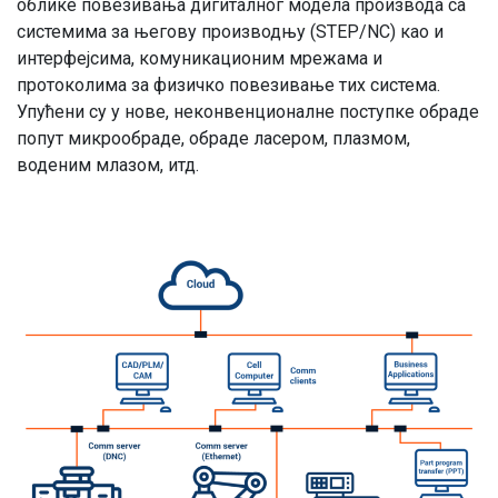
облике повезивања дигиталног модела производа са
системима за његову производњу (STEP/NC) као и
интерфејсима, комуникационим мрежама и
протоколима за физичко повезивање тих система.
Упућени су у нове, неконвенционалне поступке обраде
попут микрообраде, обраде ласером, плазмом,
воденим млазом, итд.