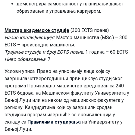
демонстрира самосталност у планирању даљег
образовања и управљања каријером.
Мастер академске студије
(300 ECTS поена)
Назив квалификације
: Мастер машинства (MSc.) – 300
ECTS – производно машинство
Трајање студија и број ECTS поена
: 1 година – 60 ECTS
Ниво образовања
: 7
Услови уписа: Право на упис имају лица која су
завршила четверогодишњи први циклус студијског
програма Производно машинство вреднован са 240
ECTS бодова, на Машинском факултету Универзитета у
Бањој Луци или на неком од машинских факултета у
региону. Кандидатима који су завршили сродан
студијски програм извршиће се еквиваленција у
складу са
Правилима студирања
на Универзитету у
Бањој Луци.