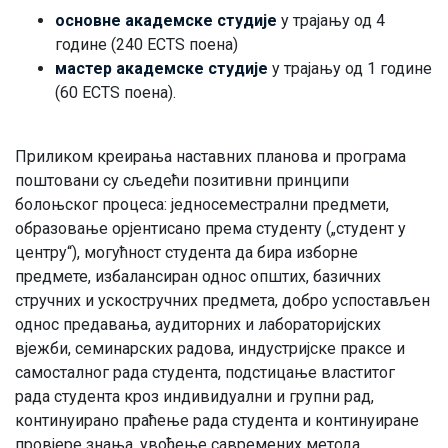
основне академске студије
у трајању од 4
године (240 ECTS поена)
мастер академске студије
у трајању од 1 године
(60 ECTS поена).
Приликом креирања наставних планова и програма
поштовани су сљедећи позитивни принципи
болоњског процеса: једносеместрални предмети,
образовање орјентисано према студенту („студент у
центру“), могућност студента да бира изборне
предмете, избалансиран однос општих, базичних
стручних и ускостручних предмета, добро успостављен
однос предавања, аудиторних и лабораторијских
вјежби, семинарских радова, индустријске праксе и
самосталног рада студента, подстицање властитог
рада студента кроз индивидуални и групни рад,
континуирано праћење рада студента и континуиране
провјере знања, увођење савремених метода