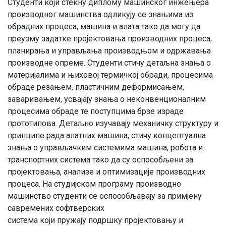
Студенти који стекну диплому машинског инжењера
производног машинства одликују се знањима из
обрадних процеса, машина и алата тако да могу да
преузму задатке пројектовања производних процеса,
планирања и управљања производњом и одржавања
производне опреме. Студенти стичу детаљна знања о
материјалима и њиховој термичкој обради, процесима
обраде резањем, пластичним деформисањем,
заваривањем, усвајају знања о неконвенционалним
процесима обраде те поступцима брзе израде
прототипова. Детаљно изучавају механичку структуру и
принципе рада алатних машина, стичу концептуална
знања о управљачким системима машина, робота и
транспортних система тако да су оспособљени за
пројектовања, анализе и оптимизације производних
процеса. На студијском програму производно
машинство студенти се оспособљавају за примјену
савремених софтверских
система који пружају подршку пројектовању и