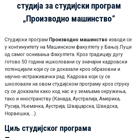
студија за студијски програм
„Производно машинство“
Студијски програм
Производно машинство
изводи се
у континуитету на Машинском факултету у Бањој Луци
од самог оснивања Факултета. Кроз традицију дугу
готово 50 година ишколовани су значајни кадровски
потенцијали који су се доказали кроз образовни и
научно-истраживачки рад. Кадрови који су се
школовали на овом студијском програму кроз струку
су се доказали како код нас и у земљама окружења,
тако и иностранству (Канада, Аустралија, Америка,
Русија, Њемачка, Аустрија, Швајцарска, Шведска,
Норвешка, …).
Циљ студијског програма