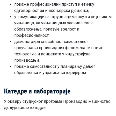
покаже професионални приступ и етичку
одговорност за инжењерска рјешења,
у комуникацији са стручњацима служи се језиком
чињеница, на чињеницама заснива своја
образложења, показује зрелост и
професионалност,
демонстрира способност самосталног
проучавања производних феномена те нових
технологија и концепата у индустријској
производњи,
покаже самосталност у планирању даљег
образовања и управљања каријером
Катедре и лабораторије
У оквиру студијског програма Производно машинство
дјелује више катедри: