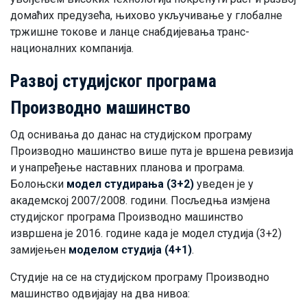
домаћих предузећа, њихово укључивање у глобалне
тржишне токове и ланце снабдијевања транс-
националних компанија.
Развој студијског програма
Производно машинствo
Од оснивања до данас на студијском програму
Производно машинство више пута је вршена ревизија
и унапређење наставних планова и програма.
Болоњски
модел студирања (3+2)
уведен је у
академској 2007/2008. години. Посљедња измјена
студијског програма Производно машинство
извршена је 2016. године када је модел студија (3+2)
замијењен
моделом студија (4+1)
.
Студије на се на студијском програму Производно
машинство одвијајау на два нивоа: