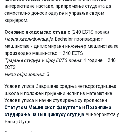
интерактивне наставе, припремање студента да
самостално доноси одлуке и управља својом
каријером.
Основне академске студије
(240 ECTS поена)
Назив квалификације
: Bachelor производног
машинства / дипломирани инжењер машинства за
производно машинство – 240 ECTS
Трајање студија и број ECTS поена
: 4 године – 240
ECTS
Ниво образовања
: 6
Услови уписа: Завршена средња четворогодишња
школа и положен пријемни испит из математике.
Услови уписа и начин студирања су прописани
Статутом Машинског факултета
и
Правилима
студирања на I и II циклусу студија
Универзитета у
Бањој Луци.