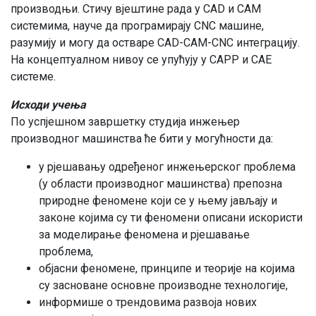
производњи. Стичу вјештине рада у CAD и CAM
системима, науче да програмирају CNC машине,
разумију и могу да остваре CAD-CAM-CNC интеграцију.
На концептуалном нивоу се упућују у CAPP и CAE
системе.
Исходи учења
По успјешном завршетку студија инжењер
производног машинства ће бити у могућности да:
у рјешавању одређеног инжењерског проблема
(у области производног машинства) препозна
природне феномене који се у њему јављају и
законе којима су ти феномени описани искористи
за моделирање феномена и рјешавање
проблема,
објасни феномене, принципе и теорије на којима
су засноване основне производне технологије,
информише о трендовима развоја нових