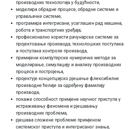
производних технологија у будућности,
моделира обрадне процесе, обрадне системе и
управљачке системе,
програмира интегрисани, усаглашен рад машина,
робота и транспортних уређаја,
професионално користи рачунарске системе за
пројектовање производа, технолошких поступака
и поступака контроле производа,
примијени компјутерске нумеричке методе за
моделирање, симулацију и анализу производних
процеса и постројења,
пројектује концепцијско рјешење флексибилне
производне ћелије за одређену фамилију
производа,
покаже способност примјене научног приступа у
истраживању феномена и рјешавању
производних проблема,
рјешава сложене проблеме примјеном
системског приступа и интегрисаног знања,