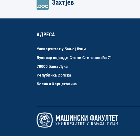
Захтјев
АДРЕСА
Универзитет у Бањој Луци
Булевар војводе Степе Степановића 71
78000 Бања Лука
Република Српска
Босна и Херцеговина