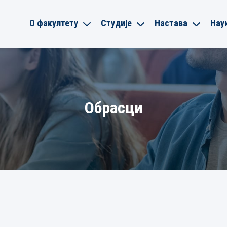
О факултету
Студије
Настава
Нау
Обрасци