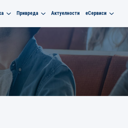
ка
Привреда
Актуелности
еСервиси