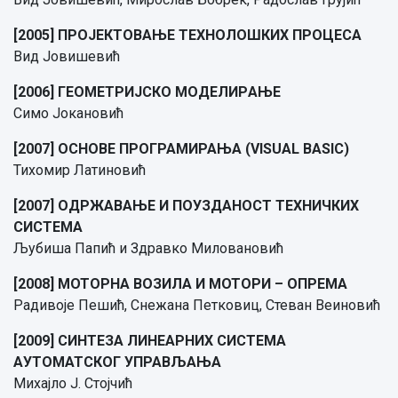
[2005] ПРОЈЕКТОВАЊЕ ТЕХНОЛОШКИХ ПРОЦЕСА
Вид Јовишевић
[2006] ГEOMETРИJСКO MOДEЛИРAЊE
Симо Јокановић
[2007] ОСНОВЕ ПРОГРАМИРАЊА (VISUAL BASIC)
Тихомир Латиновић
[2007] ОДРЖАВАЊЕ И ПОУЗДАНОСТ ТЕХНИЧКИХ
СИСТЕМА
Љубиша Папић и Здравко Миловановић
[2008] МОТОРНА ВОЗИЛА И МОТОРИ – ОПРЕМА
Радивоје Пешић, Снежана Петковиц, Стеван Веиновић
[2009] СИНТЕЗА ЛИНЕАРНИХ СИСТЕМА
АУТОМАТСКОГ УПРАВЉАЊА
Михајло Ј. Стојчић