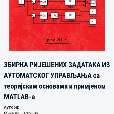
ЗБИРКА РИЈЕШЕНИХ ЗАДАТАКА ИЗ
АУТОМАТСКОГ УПРАВЉАЊА са
теоријским основама и примјеном
MATLAB-а
Аутори
:
Михајло Ј. Стојчић,