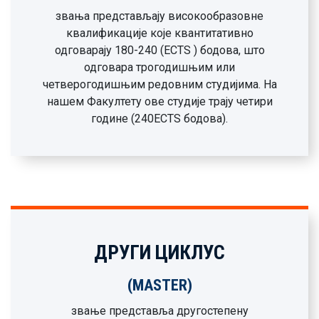
звања представљају високообразовне
квалификације које квантитативно
одговарају 180-240 (ECTЅ ) бодова, што
одговара трогодишњим или
четверогодишњим редовним студијима. На
нашем Факултету ове студије трају четири
године (240ECTЅ бодова).
ДРУГИ ЦИКЛУС
(MASTER)
звање представља другостепену