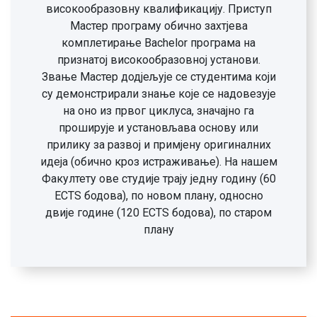
високообразовну квалификацију. Приступ
Мастер програму обично захтјева
комплетирање Bachelor програма на
признатој високообразовној установи.
Звање Мастер додјељује се студентима који
су демонстрирали знање које се надовезује
на оно из првог циклуса, значајно га
проширује и установљава основу или
прилику за развој и примјену оригиналних
идеја (обично кроз истраживање). На нашем
Факултету ове студије трају једну годину (60
ECTЅ бодова), по новом плану, односно
двије године (120 ECTS бодова), по старом
плану