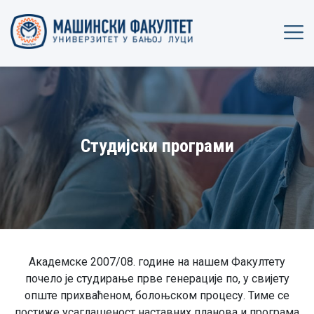
Студијски програми
Академске 2007/08. године на нашем Факултету
почело је студирање прве генерације по, у свијету
опште прихваћеном, болоњском процесу. Тиме се
постиже усаглашеност наставних планова и програма