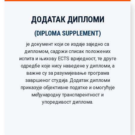
ДОДАТАК ДИПЛОМИ
(DIPLOMA SUPPLEMENT)
је документ који се издаје заједно са
дипломом, садржи списак положених
испита и њихову ECTЅ вриједност, те друге
одредбе које нису наведене у дипломи, а
важне су за разумијевање програма
завршеног студија. Додатак дипломи
приказује објективне податке и омогућује
међународну транспарентност и
упоредивост диплома.