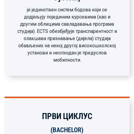
је јединствен систем бодова који се
додјељују појединим курсевима (као и
другим облицима савладавања програма
студија). ECTЅ обезбјеђује транспарентност и
олакшава признавање (дијела) студија
обављених на некој другој високошколској
установи и неопходан је предуслов
мобилности.
ПРВИ ЦИКЛУС
(BACHELOR)