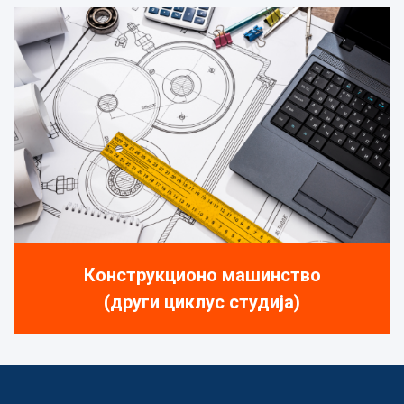
Конструкционо машинство
(други циклус студија)