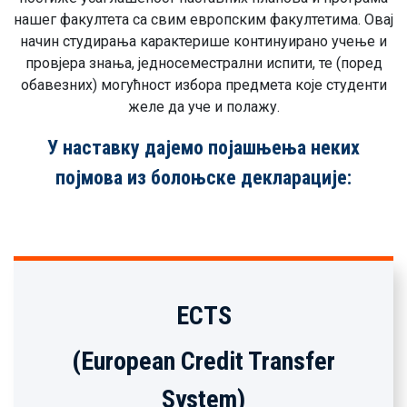
нашег факултета са свим европским факултетима. Овај
начин студирања карактерише континуирано учење и
провјера знања, једносеместрални испити, те (поред
обавезних) могућност избора предмета које студенти
желе да уче и полажу.
У наставку дајемо појашњења неких
појмова из болоњске декларације:
ECTЅ
(European Credit Transfer
System)