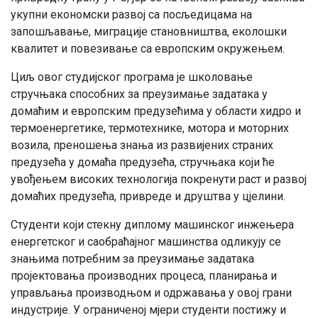
укупни економски развој са посљедицама на
запошљавање, миграције становништва, еколошки
квалитет и повезивање са европским окружењем.
Циљ овог студијског програма је школовање
стручњака способних за преузимање задатака у
домаћим и европским предузећима у области хидро и
термоенергетике, термотехнике, мотора и моторних
возила, преношења знања из развијених страних
предузећа у домаћа предузећа, стручњака који ће
увођењем високих технологија покренути раст и развој
домаћих предузећа, привреде и друштва у цјелини.
Студенти који стекну диплому машинског инжењера
енергетског и саобраћајног машинства одликују се
знањима потребним за преузимање задатака
пројектовања производних процеса, планирања и
управљања производњом и одржавања у овој грани
индустрије. У ограниченој мјери студенти постижу и