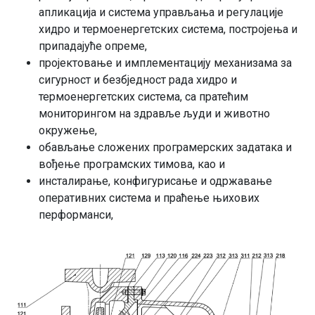
апликација и система управљања и регулације
хидро и термоенергетских система, постројења и
припадајуће опреме,
пројектовање и имплементацију механизама за
сигурност и безбједност рада хидро и
термоенергетских система, са пратећим
мониторингом на здравље људи и животно
окружење,
обављање сложених програмерских задатака и
вођење програмских тимова, као и
инсталирање, конфигурисање и одржавање
оперативних система и праћење њихових
перформанси,