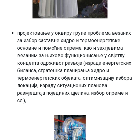
пројектовање у оквиру групе проблема везаних
за избор саставне хидро и термоенергетске
основне и помоћне опреме, као и захтјевима
везаним за њихово функционисање у свјетлу
концепта одрживог развоја (израда енергетских
биланса, стратешка планирања хидро и
термоенергетских објеката, оптимизацију избора
локација, израду ситуационих планова
размјештаја појединих цјелина, избор опреме и
сл.),