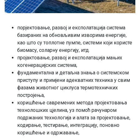
порјектовање, развој и експолатација система
базираних на обновљивим изворима енергије,
као што су топлотне пумпе, системи који користе
биомасу, соларну енергију, итд.
пројактовање, развој и експолатација мањих
когенерацијских система,
фундаментална и детаљна знања о системском
приступу и примјени адекватних техника у свим
фазама животног циклуса термотехничких
постројења,
коришћење савремених метода пројектовања
технолошких цјелина, уз помоћ рачунаром
подржаних технологија и алата за пројектовање,
кодирање, тестирање, интеграцију, поновно
коришћење и одржавање,