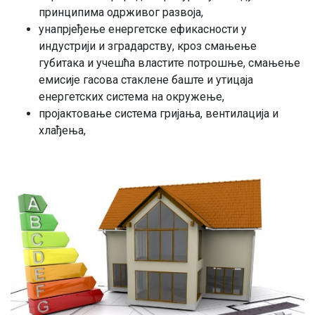
принципима одрживог развоја,
унапрјеђење енергетске ефикасности у
индустрији и зградарству, кроз смањење
губитака и учешћа властите потрошње, смањење
емисије гасова стаклене баште и утицаја
енергетских система на окружење,
пројактовање система гријања, вентилација и
хлађења,