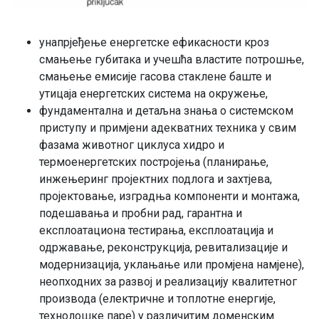
унапрјеђење енергетске ефикасности кроз
смањење губитака и учешћа властите потрошње,
смањење емисије гасова стаклене баште и
утицаја енергетских система на окружење,
фундаментална и детаљна знања о системском
приступу и примјени адекватних техника у свим
фазама животног циклуса хидро и
термоенергетских постројења (планирање,
инжењеринг пројектних подлога и захтјева,
пројектовање, изградња компоненти и монтажа,
подешавања и пробни рад, гарантна и
експлоатациона тестирања, експлоатација и
одржавање, реконструкција, ревитализације и
модернизација, уклањање или промјена намјене),
неопходних за развој и реализацију квалитетног
производа (електричне и топлотне енергије,
технолошке паре) у различитим доменским