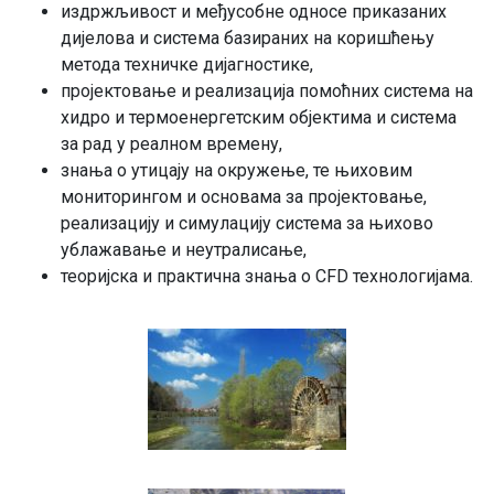
издржљивост и међусобне односе приказаних
дијелова и система базираних на коришћењу
метода техничке дијагностике,
пројектовање и реализација помоћних система на
хидро и термоенергетским објектима и система
за рад у реалном времену,
знања о утицају на окружење, те њиховим
мониторингом и основама за пројектовање,
реализацију и симулацију система за њихово
ублажавање и неутралисање,
теоријска и практична знања о CFD технологијама.