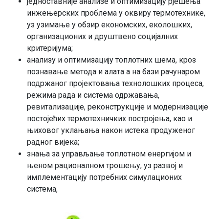
једноставније анализе и оптимизацију рјешења
инжењерских проблема у оквиру термотехнике,
уз узимање у обзир економских, еколошких,
организационих и друштвено социјалних
критеријума;
анализу и оптимизацију топлотних шема, кроз
познавање метода и алата а на бази рачунаром
подржаног пројектовања технолошких процеса,
режима рада и система одржавања,
ревитализације, реконструкције и модернизације
постојећих термотехничких постројења, као и
њиховог уклањања након истека продуженог
радног вијека;
знања за управљање топлотном енергијом и
њеном рационалном трошењу, уз развој и
имплементацију потребних симулационих
система,