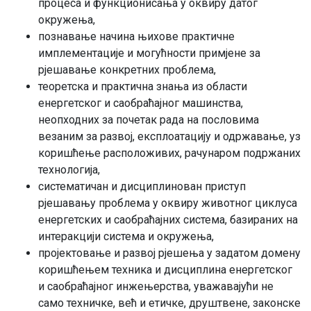
процеса и функционисања у оквиру датог
окружења,
познавање начина њихове практичне
имплементације и могућности примјене за
рјешавање конкретних проблема,
теоретска и практична знања из области
енергетског и саобраћајног машинства,
неопходних за почетак рада на пословима
везаним за развој, експлоатацију и одржавање, уз
коришћење расположивих, рачунаром подржаних
технологија,
систематичан и дисциплинован приступ
рјешавању проблема у оквиру животног циклуса
енергетских и саобраћајних система, базираних на
интеракцији система и окружења,
пројектовање и развој рјешења у задатом домену
коришћењем техника и дисциплина енергетског
и саобраћајног инжењерства, уважавајући не
само техничке, већ и етичке, друштвене, законске