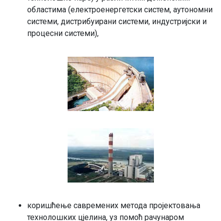
областима (електроенергетски систем, аутономни
системи, дистрибуирани системи, индустријски и
процесни системи),
коришћење савремених метода пројектовања
технолошких цјелина, уз помоћ рачунаром