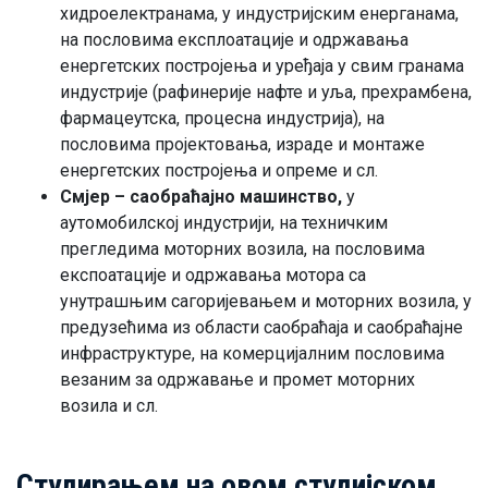
хидроелектранама, у индустријским енерганама,
на пословима експлоатације и одржавања
енергетских постројења и уређаја у свим гранама
индустрије (рафинерије нафте и уља, прехрамбена,
фармацеутска, процесна индустрија), на
пословима пројектовања, израде и монтаже
енергетских постројења и опреме и сл.
Смјер – саобраћајно машинство,
у
аутомобилској индустрији, на техничким
прегледима моторних возила, на пословима
експоатације и одржавања мотора са
унутрашњим сагоријевањем и моторних возила, у
предузећима из области саобраћаја и саобраћајне
инфраструктуре, на комерцијалним пословима
везаним за одржавање и промет моторних
возила и сл.
Студирањем на овом студијском