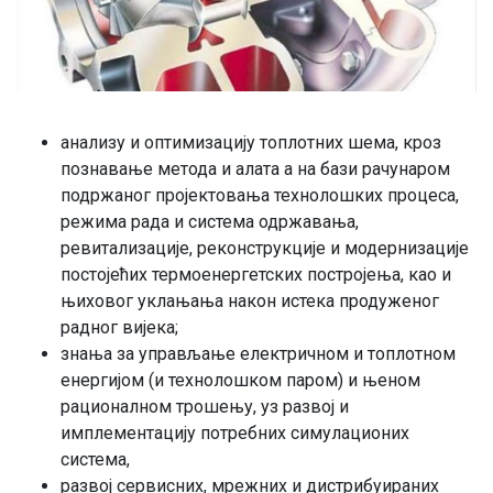
анализу и оптимизацију топлотних шема, кроз
познавање метода и алата а на бази рачунаром
подржаног пројектовања технолошких процеса,
режима рада и система одржавања,
ревитализације, реконструкције и модернизације
постојећих термоенергетских постројења, као и
њиховог уклањања након истека продуженог
радног вијека;
знања за управљање електричном и топлотном
енергијом (и технолошком паром) и њеном
рационалном трошењу, уз развој и
имплементацију потребних симулационих
система,
развој сервисних, мрежних и дистрибуираних