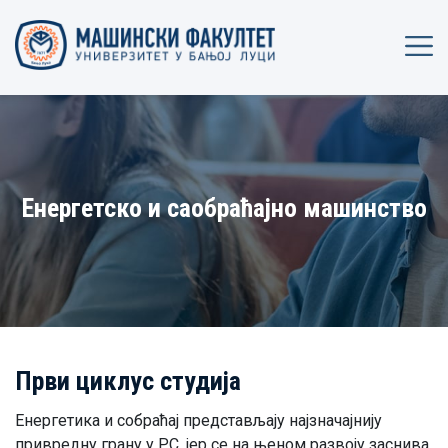
Енергетско и саобраћајно машинство
Први циклус студија
Енергетика и собраћај представљају најзначајнију
привредну грану у РС, јер се на њеном развоју заснива