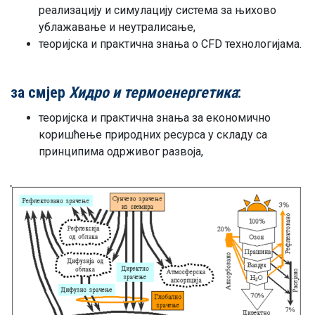
реализацију и симулацију система за њихово
ублажавање и неутралисање,
теоријска и практична знања о CFD технологијама.
за смјер
Хидро и термоенергетика
:
теоријска и практична знања за економично
коришћење природних ресурса у складу са
принципима одрживог развоја,