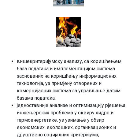
вишекритеријумску анализу, са коришћењем
база података и имплементацијом система
заснованих на коришћењу информационих
технологија, уз примјену отворених и
комерцијалних система за управљање датим
базама података,
једноставније анализе и оптимизацију рјешења
инжењерских проблема у оквиру хидро и
термоенергетике, уз узимање у обзир
економских, еколошких, организационих и
друштвено социјалних критеријума;