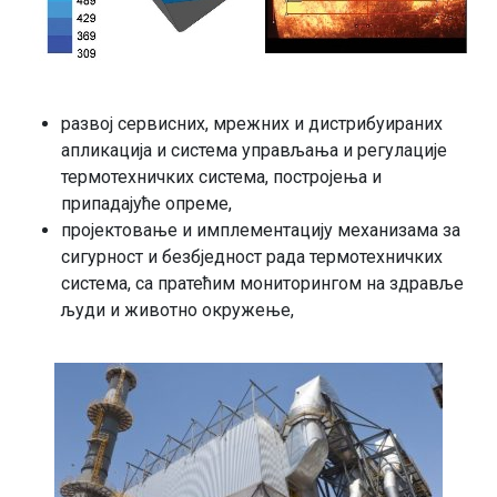
развој сервисних, мрежних и дистрибуираних
апликација и система управљања и регулације
термотехничких система, постројења и
припадајуће опреме,
пројектовање и имплементацију механизама за
сигурност и безбједност рада термотехничких
система, са пратећим мониторингом на здравље
људи и животно окружење,