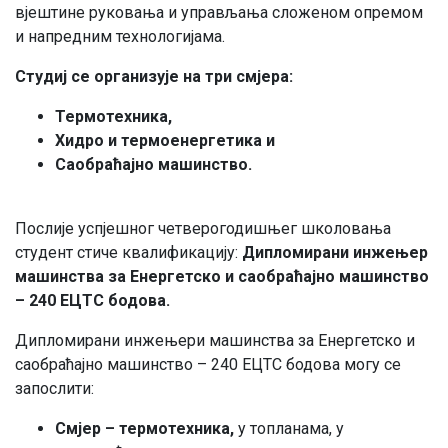
вјештине руковања и управљања сложеном опремом
и напредним технологијама.
Студиј се организује на три смјера:
Термотехника,
Хидро и термоенергетика и
Саобраћајно машинство.
Послије успјешног четверогодишњег школовања
студент стиче квалификацију:
Дипломирани инжењер
машинства за Енергетско и саобраћајно машинство
– 240 ЕЦТС бодова.
Дипломирани инжењери машинства за Енергетско и
саобраћајно машинство – 240 ЕЦТС бодова могу се
запослити:
Смјер – термотехника,
у топланама, у