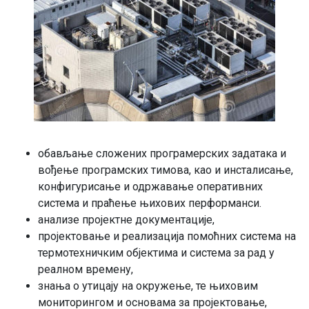
обављање сложених програмерских задатака и
вођење програмских тимова, као и инсталисање,
конфигурисање и одржавање оперативних
система и праћење њихових перформанси.
анализе пројектне документације,
пројектовање и реализација помоћних система на
термотехничким објектима и система за рад у
реалном времену,
знања о утицају на окружење, те њиховим
мониторингом и основама за пројектовање,