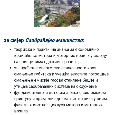
за смјер
Саобраћајно машинство
:
теоријска и практична знања за економично
коришћење мотора и моторних возила у складу
са принципима одрживог развоја,
унапређење енергетске ефикасности кроз
смањење губитака и учешћа властите потрошње,
смањење емисије гасова стаклене баште и
утицаја саобраћајних система на окружење,
фундаментална и детаљна знања о системском
приступу и примјени адекватних техника у свим
фазама животног циклуса мотора и моторних
возила,