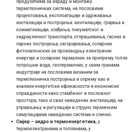
предузећима за израду и монтажу
термотехничких система, на пословима
пројектовања, експлоатације и одржавања
инсталација и постројења: вентилације, гријања и
климатизације, хлађења, пнеуматског и
хидрауличног транспорта, отпрашивања, гасних и
парних постројења, сагоријевања, соларних
фотонапонских за производњу електричне
енергије и соларних термалних за припрему топле
потрошне воде, геотермалних, у свим гранама
индустрије на пословима везаним за
термотехничка постројења и опрему као и
анализи енергетске ефикасности и економске
оправданости како стамбеног и пословног
простора, тако и свих наведених инсталација, на
управљању и регулацији и струјно термичким
симулацијама наведених система и слично.
Смјер – хидро и термоенергетика,
у
термоелектранама и топланама, у