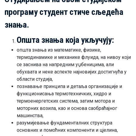
програму студент стиче сљедећа
знања.
Општа знања која укључују:
општа знања из математике, физике,
термодинамике и механике флуида, на нивоу који
се заснива на напредним уџбеницима, али
обухвата и неке аспекте најновијих достигнућа у
области студија,
познавање принципа и детаља организације и
функционисања термотехничких, хидро и
термоенергетских система, затим мотора и
моторних возила, као и основа саобраћајног
машинства,
разумијевање фундаменталних структура
основних и помоћних компоненти и цјелина,