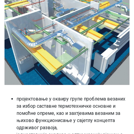
пројектовање у оквиру групе проблема везаних
за избор саставне термотехничке основне и
помоћне опреме, као и захтјевима везаним за
њихово функционисање у свјетлу концепта
одрживог развоја,