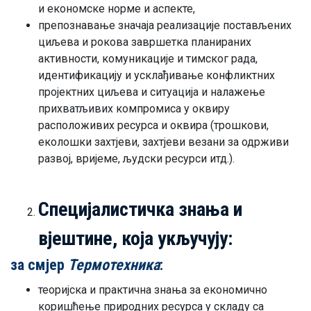
и економске норме и аспекте,
препознавање значаја реализације постављених
циљева и рокова завршетка планираних
активности, комуникације и тимског рада,
идентификацију и усклађивање конфликтних
пројектних циљева и ситуација и налажење
прихватљивих компромиса у оквиру
расположивих ресурса и оквира (трошкови,
еколошки захтјеви, захтјеви везани за одрживи
развој, вријеме, људски ресурси итд.).
Специјалистичка знања и
вјештине, која укључују:
за смјер
Термотехника
:
теоријска и практична знања за економично
коришћење природних ресурса у складу са