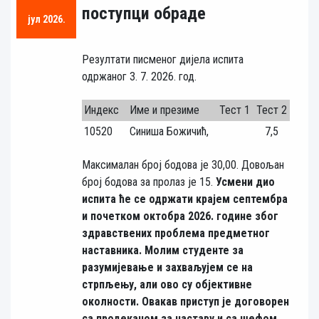
поступци обраде
јул 2026.
Резултати писменог дијела испита
одржаног 3. 7. 2026. год.
Индекс
Име и презиме
Тест 1
Тест 2
10520
Синиша Божичић,
7,5
Максималан број бодова је 30,00. Довољан
број бодова за пролаз је 15.
Усмени дио
испита ће се одржати крајем септембра
и почетком октобра 2026. године због
здравствених проблема предметног
наставника. Молим студенте за
разумијевање и захваљујем се на
стрпљењу, али ово су објективне
околности.
Овакав приступ је договорен
са продеканом за наставу и са шефом