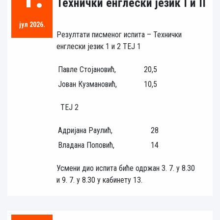
Технички енглески језик I и II
јул 2026.
Резултати писменог испита – Технички
енглески језик 1 и 2 ТЕЈ 1
Павле Стојановић,
20,5
Јован Кузмановић,
10,5
ТЕЈ 2
Адријана Раулић,
28
Владана Поповић,
14
Усмени дио испита биће одржан 3. 7. у 8.30
и 9. 7. у 8.30 у кабинету 13.