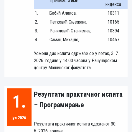
Презиме и име
индекса
1.
Бабић Алекса,
10311
2.
Петковић Сњежана,
10165
3.
Раниловић Станислав,
10394
4.
Самац Михајло,
10467
Усмени дио испита одржаће се у петак, 3. 7.
2026. године у 14.00 часова у Рачунарском
центру Машинског факултета.
Резултати практичног испита
1.
– Програмирање
јул 2026.
Резултати практичног испита одржаног 30.
6. 2026. године