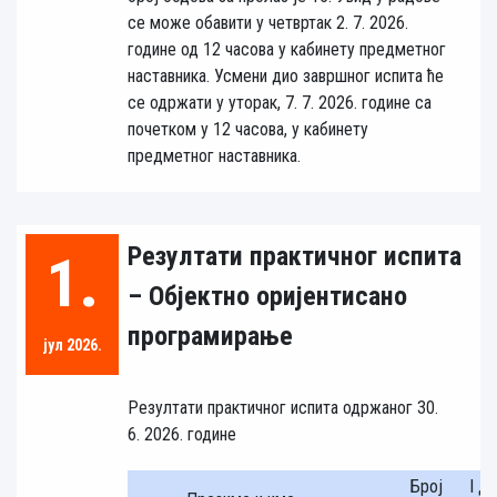
се може обавити у четвртак 2. 7. 2026.
године од 12 часова у кабинету предметног
наставника. Усмени дио завршног испита ће
се одржати у уторак, 7. 7. 2026. године са
почетком у 12 часова, у кабинету
предметног наставника.
Резултати практичног испита
1.
– Објектно оријентисано
програмирање
јул 2026.
Резултати практичног испита одржаног 30.
6. 2026. године
Број
I д