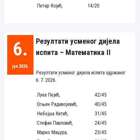
Петар Којић,
14/20
Резултати усменог дијела
6.
испита – Математика II
јул 2026.
Резултати усменог дијела испита одржаног
6. 7. 2026.
Лука Пејић,
42/45
Огњен Радивојевић,
40/45
Небојша Китић,
31/45
Стефан Павловић,
24/45
Марко Мацура,
23/45