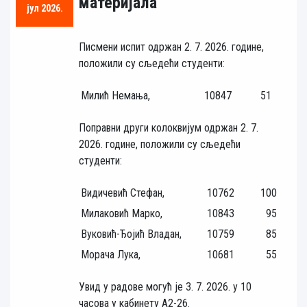
материјала
јул 2026.
Писмени испит одржан 2. 7. 2026. године,
положили су сљедећи студенти:
Милић Немања,
10847
51
Поправни други колоквијум одржан 2. 7.
2026. године, положили су сљедећи
студенти:
Видичевић Стефан,
10762
100
Милаковић Марко,
10843
95
Вуковић-Ђојић Владан,
10759
85
Морача Лука,
10681
55
Увид у радове могућ је 3. 7. 2026. у 10
часова у кабинету А2-26.