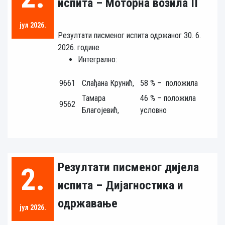
испита – Моторна возила II
јул 2026.
Резултати писменог испита одржаног 30. 6.
2026. године
Интегрално:
9661
Слађана Крунић,
58 % – положила
Тамара
46 % – положила
9562
Благојевић,
условно
Резултати писменог дијела
2.
испита – Дијагностика и
одржавање
јул 2026.