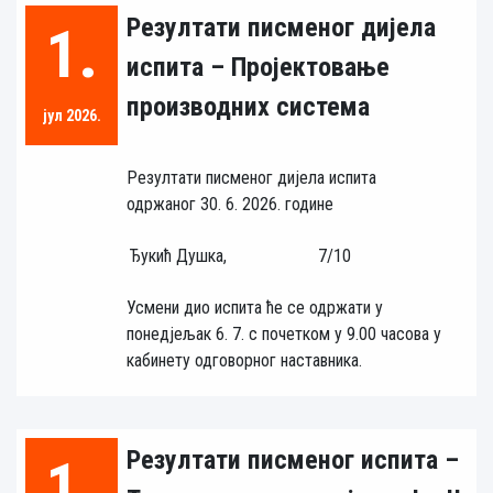
Резултати писменог дијела
1.
испита – Пројектовање
производних система
јул 2026.
Резултати писменог дијела испита
одржаног 30. 6. 2026. године
Ђукић Душка,
7/10
Усмени дио испита ће се одржати у
понедјељак 6. 7. с почетком у 9.00 часова у
кабинету одговорног наставника.
Резултати писменог испита –
1.