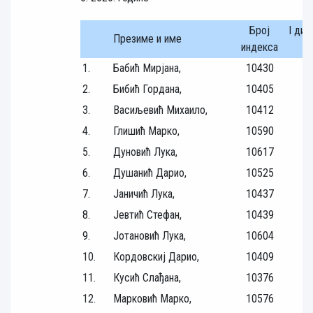
Број
I дио
Презиме и име
индекса
3
1.
Бабић Мирјана,
10430
2.
Бибић Гордана,
10405
3.
Васиљевић Михаило,
10412
4.
Глишић Марко,
10590
5.
Дуновић Лука,
10617
6.
Душанић Дарио,
10525
7.
Јаничић Лука,
10437
8.
Јевтић Стефан,
10439
9.
Јотановић Лука,
10604
10.
Кордовскиј Дарио,
10409
11.
Кусић Слађана,
10376
12.
Марковић Марко,
10576