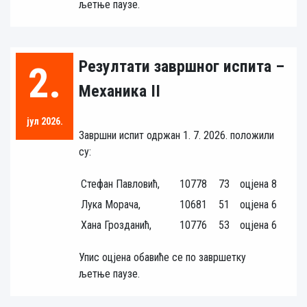
љетње паузе.
Резултати завршног испита –
2.
Механика II
јул 2026.
Завршни испит одржан 1. 7. 2026. положили
су:
Стефан Павловић,
10778
73
оцјена 8
Лука Морача,
10681
51
оцјена 6
Хана Грозданић,
10776
53
оцјена 6
Упис оцјена обавиће се по завршетку
љетње паузе.