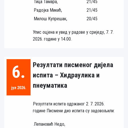
Тица Тамара,
21/45
Радојка Микић,
21/45
Милош Купрешак,
20/45
Упис оцјена и увид у радове у сриједу, 7. 7.
2026. године у 14.00.
Резултати писменог дијела
6.
испита – Хидраулика и
пнеуматика
јул 2026.
Резултати испита одржаног 2. 7. 2026.
године Писмени дио испита су задовољили:
Лепановић Недо,