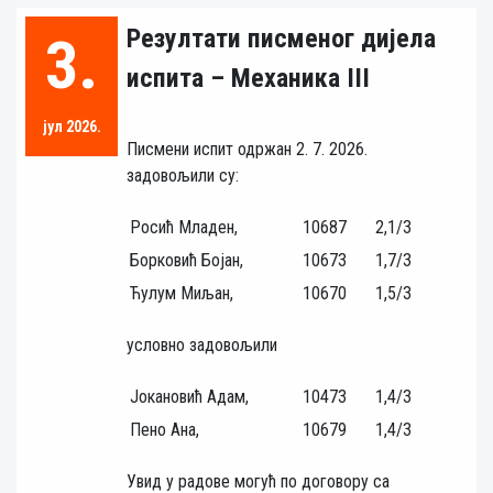
Резултати писменог дијела
3.
испита – Механика III
јул 2026.
Писмени испит одржан 2. 7. 2026.
задовољили су:
Росић Младен,
10687
2,1/3
Борковић Бојан,
10673
1,7/3
Ћулум Миљан,
10670
1,5/3
условно задовољили
Јокановић Адам,
10473
1,4/3
Пено Ана,
10679
1,4/3
Увид у радове могућ по договору са