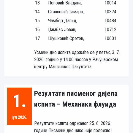
13.
Поповић Владана,
10014
14.
Станковић Тамара,
10374
15.
Чамбер Давид,
10484
16.
Џамбас Јован,
10712
17.
Шушковић Сретен,
10601
Усмени дио испита одржаће се у петак, 3. 7.
2026. године у 14.00 часова у Рачунарском
центру Машинског факултета.
Резултати писменог дијела
1.
испита – Механика флуида
јул 2026.
Резултати испита одржаног 25. 6. 2026.
године Писмени дио нико није положио!