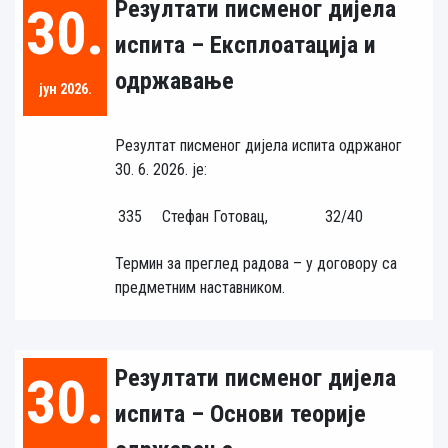
Резултати писменог дијела
30.
испита – Експлоатација и
одржавање
јун 2026.
Резултат писменог дијела испита одржаног
30. 6. 2026. је:
335
Стефан Готовац,
32/40
Термин за преглед радова – у договору са
предметним наставником.
Резултати писменог дијела
30.
испита – Основи теорије