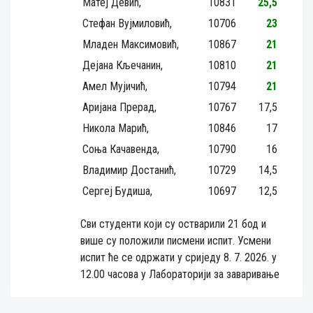
Матеј Девић,
10831
25,5
Стефан Вујмиловић,
10706
23
Младен Максимовић,
10867
21
Дејана Кљечанин,
10810
21
Амел Мујичић,
10794
21
Аријана Прерад,
10767
17,5
Никола Марић,
10846
17
Соња Качавенда,
10790
16
Владимир Достанић,
10729
14,5
Сергеј Будиша,
10697
12,5
Сви студенти који су остварили 21 бод и
више су положили писмени испит. Усмени
испит ће се одржати у сриједу 8. 7. 2026. у
12.00 часова у Лабораторији за заваривање