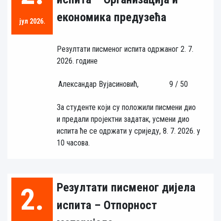
економика предузећа
јул 2026.
Резултати писменог испита одржаног 2. 7.
2026. године
Александар Вујасиновић,
9 / 50
За студенте који су положили писмени дио
и предали пројектни задатак, усмени дио
испита ће се одржати у сриједу, 8. 7. 2026. у
10 часова.
Резултати писменог дијела
2.
испита – Отпорност