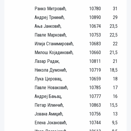
Ранко Митровић,
10780
31
Андреј Трнинић,
10890
29
Ања Јанковић,
10674
23,5
Павле Марковић,
10753
22,5
Илија Станимировић,
10683
22
Милош Којадиновић,
10660
21,5
Лазар Радак,
10811
21
Никола Думонић,
10719
18,5
Лука Церовац,
10659
18
Павле Новаковић,
10785
17
Андреј Бањац,
10777
16
Петар Илинчић,
10863
15,5
Јована Амиџић,
10756
13
Елена Јокановић,
10744
9,5