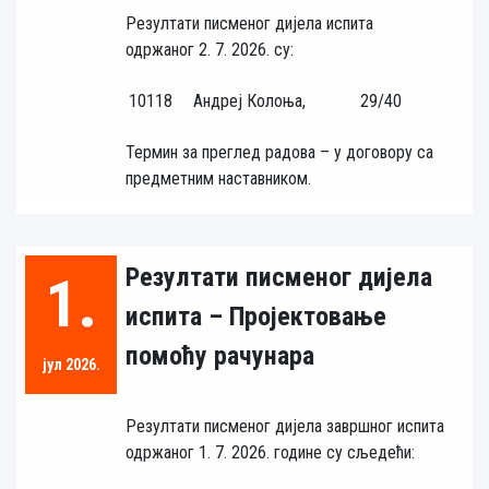
Резултати писменог дијела испита
одржаног 2. 7. 2026. су:
10118
Андреј Колоња,
29/40
Термин за преглед радова – у договору са
предметним наставником.
Резултати писменог дијела
1.
испита – Пројектовање
помоћу рачунара
јул 2026.
Резултати писменог дијела завршног испита
одржаног 1. 7. 2026. године су сљедећи: