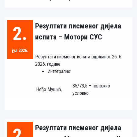
Резултати писменог дијела
2.
испита – Мотори СУС
јул 2026.
Резултати писменог испита одржаног 26. 6.
2026. године
Интегрално:
35/73,5 – положио
Неђо Мушић,
условно
Резултати писменог дијела
2.