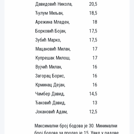
Давидовић Никола,
20,5
Ћулум Миљан,
18,5
Арежина Младен,
18
Борковић Бојан,
17,5
Зубић Марко,
17,5
Мацановић Милан,
17
Купрешак Милош,
17
Вујчић Милан,
16
Загорац Борис,
16
Крминац Дејан,
16
Чамбер Давид,
14,5
Ђаковић Давид,
13
Јокановић Адам,
12,5
Максимални број бодова је 30. Минимални
број бодова за пролаз је 15. Увид у радове