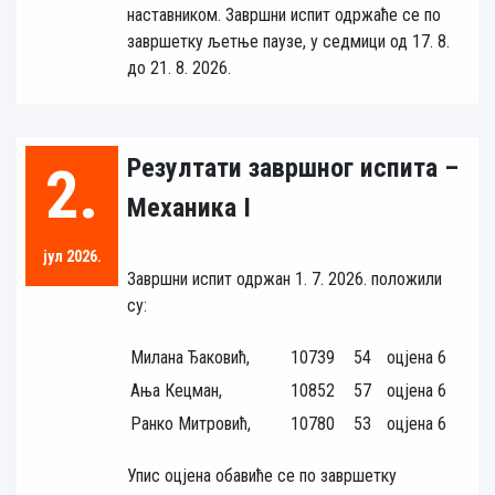
наставником. Завршни испит одржаће се по
завршетку љетње паузе, у седмици од 17. 8.
до 21. 8. 2026.
Резултати завршног испита –
2.
Механика I
јул 2026.
Завршни испит одржан 1. 7. 2026. положили
су:
Милана Ђаковић,
10739
54
оцјена 6
Ања Кецман,
10852
57
оцјена 6
Ранко Митровић,
10780
53
оцјена 6
Упис оцјена обавиће се по завршетку