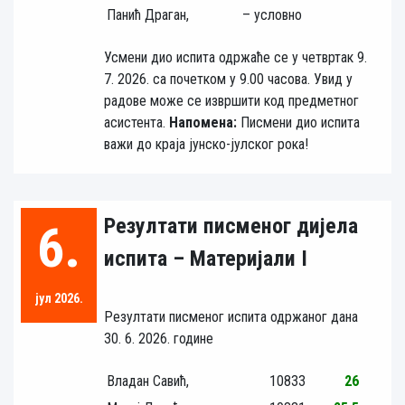
Панић Драган,
– условно
Усмени дио испита одржаће се у четвртак 9.
7. 2026. са почетком у 9.00 часова. Увид у
радове може се извршити код предметног
асистента.
Напомена:
Писмени дио испита
важи до краја јунско-јулског рока!
Резултати писменог дијела
6.
испита – Материјали I
јул 2026.
Резултати писменог испита одржаног дана
30. 6. 2026. године
Владан Савић,
10833
26