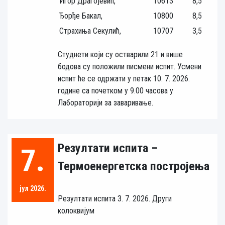
Игор Драгојевић,
10613
8,5
Ђорђе Бакал,
10800
8,5
Страхиња Секулић,
10707
3,5
Студнети који су остварили 21 и више
бодова су положили писмени испит. Усмени
испит ће се одржати у петак 10. 7. 2026.
године са почетком у 9.00 часова у
Лабораторији за заваривање.
Резултати испита –
7.
Термоенергетска постројења
јул 2026.
Резултати испита 3. 7. 2026. Други
колоквијум