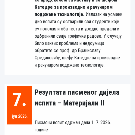
Катедре за производне и рачунаром
подржане технологије.
Излазак на усмени
дио испита су остварили сви студенти који
су положили оба теста и уредно предали и
одбранили свије графичке радове. У случају
било каквих проблема и недоумица
обратите се проф. др Браниславу
Средановићу, шефу Катедре за производне
и рачунаром подржане технологије.
Резултати писменог дијела
7.
испита – Материјали II
јул 2026.
Писмени испит одржан дана 1. 7. 2026.
године