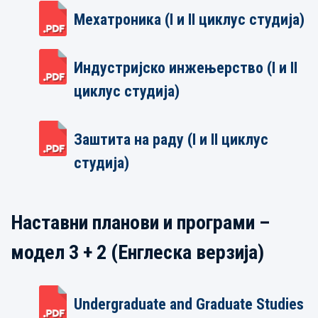
Мехатроника (I и II циклус студија)
Индустријско инжењерство (I и II
циклус студија)
Заштита на раду (I и II циклус
студија)
Наставни планови и програми –
модел 3 + 2 (Енглеска верзија)
Undergraduate and Graduate Studies