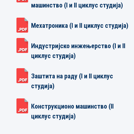
машинство (I и II циклус студија)
Мехатроника (I и II циклус студија)
Индустријско инжењерство (I и II
циклус студија)
Заштита на раду (I и II циклус
студија)
Конструкционо машинство (II
циклус студија)