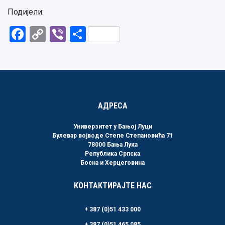
Подијели:
Facebook
Copy
Viber
Share
Link
АДРЕСА
Универзитет у Бањој Луци
Булевар војводе Степе Степановића 71
78000 Бања Лука
Република Српска
Босна и Херцеговина
КОНТАКТИРАЈТЕ НАС
+ 387 (0)51 433 000
+ 387 (0)51 465 085