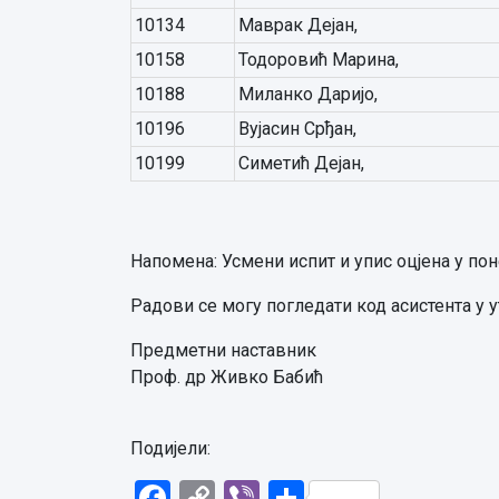
10134
Маврак Дејан,
10158
Тодоровић Марина,
10188
Миланко Даријо,
10196
Вујасин Срђан,
10199
Симетић Дејан,
Напомена: Усмени испит и упис оцјена у понед
Радови се могу погледати код асистента у ут
Предметни наставник
Проф. др Живко Бабић
Подијели:
Facebook
Copy
Viber
Share