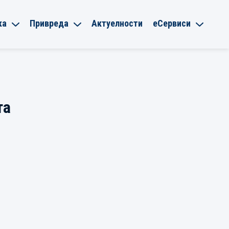
ка
Привреда
Актуелности
еСервиси
та