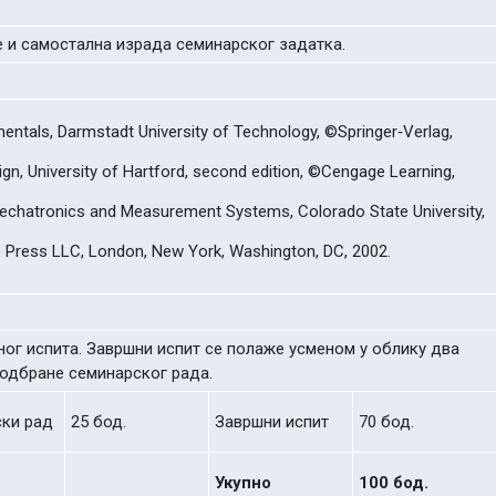
е и самостална израда семинарског задатка.
tals, Darmstadt University of Technology, ©Springer‐Verlag,
ign, University of Hartford, second edition, ©Cengage Learning,
o Mechatronics and Measurement Systems, Colorado State University,
 Press LLC, London, New York, Washington, DC, 2002.
ног испита. Завршни испит се полаже усменом у облику два
 одбране семинарског рада.
ки рад
25 бод.
Завршни испит
70 бод.
Укупно
100 бод.