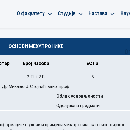
О факултету
Студије
Настава
Нау
ОСНОВИ МЕХАТРОНИКЕ
О
стар
Број
часова
ECTS
V
2 П + 2 В
5
Др Михајло Ј. Стојчић, ванр. проф.
Облик условљености
Одслушани предмети
нформације о улози и примјени мехатронике као синергијског