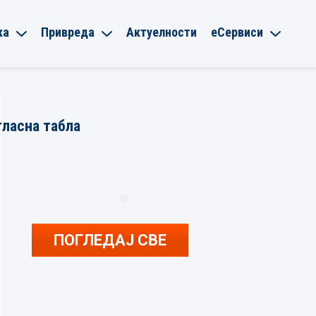
ка
Привреда
Актуелности
еСервиси
гласна табла
ПОГЛЕДАЈ СВЕ