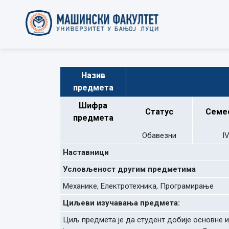
Назив
предмета
Шифра
Статус
Семе
предмета
Обавезни
I
Наставници
Условљеност другим предметима
Механике, Електротехника, Програмирање
Циљеви изучавања предмета:
Циљ предмета је да студент добије основне и