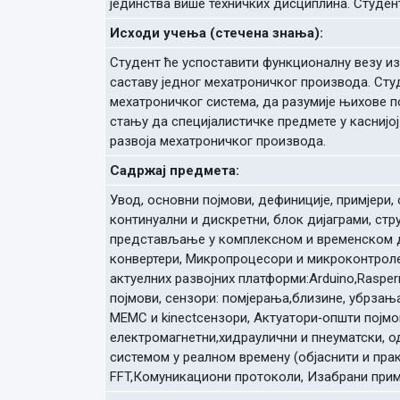
јединства више техничких дисциплина. Студен
Исходи учења (стечена знања):
Студент ће успоставити функционалну везу из
саставу једног мехатроничког производа. Сту
мехатроничког система, да разумије њихове п
стању да специјалистичке предмете у каснијо
развоја мехатроничког производа.
Садржај предмета:
Увод, основни појмови, дефиниције, примјери
континуални и дискретни, блок дијаграми, ст
представљање у комплексном и временском до
конвертери, Микропроцесори и микроконтрол
актуелних развојних платформи:Arduino,Rasperr
појмови, сензори: помјерања,близине, убрзања,
МЕМС и kinectсензори, Актуатори‐општи појмов
електромагнетни,хидраулични и пнеуматски, 
системом у реалном времену (објаснити и пра
FFT,Комуникациони протоколи, Изабрани прим