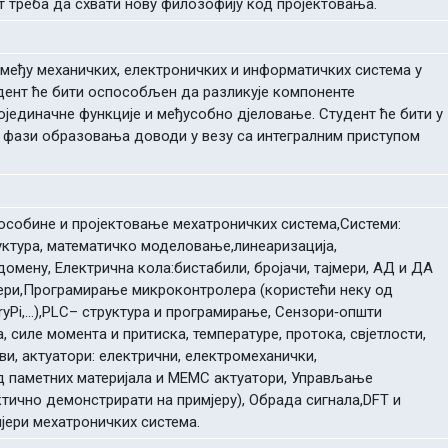
т треба да схвати нову филозофију код пројектовања.
међу механичких, електроничких и информатичких система у
дент ће бити оспособљен да разликује компоненте
ојединачне функције и међусобно дјеловање. Студент ће бити у
ј фази образовања доводи у везу са интегралним приступом
, особине и пројектовање мехатроничких система,Системи:
руктура, математичко моделовање,линеаризација,
мену, Електрична кола:бистабили, бројачи, тајмери, АД и ДА
ери,Програмирање микроконтролера (користећи неку од
yPi,...),PLC– структура и програмирање, Сензори‐општи
 силе момента и притиска, температуре, протока, свјетлости,
и, актуатори: електрични, електромеханички,
од паметних материјала и МЕМС актуатори, Управљање
ктично демонстрирати на примјеру), Обрада сигнала,DFT и
јери мехатроничких система.