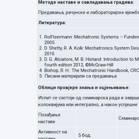
Методе наставе и савладавања градива:
Предавања, рачунске и лабораторијске вјежб
Литература:
RolfIsermann: Mechatronic Systems – Fundemen
2005.
D. Shetty, R. A. Kolk: Mechatronics System Des
2010.
D. G. Alciatore, M. B. Histand: Introduction t
fourth edition 2012, ©McGraw‐Hill
Bishop, R. H.: The Mechatronic Handbook, CRC
Писани материјали са предавања
Облици провјере знања и оцјењивање:
Испит се састоји од семинарска рада и заврш
колоквијума или интегрално, а након успјешне
Похађање
Семинарс
наставе
Активност на
5 бод.
настави