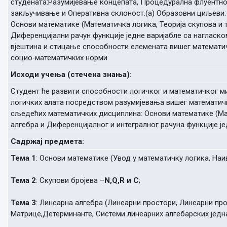
студената:Разумијевање концепата, Процедурална флуентнос
закључивање и Оперативна склоност.(а) Образовни циљеви: 
Основи математике (Математичка логика, Теорија скупова и т
Диференцијални рачун функције једне варијабле са нагласко
вјештина и стицање способности елемената вишег математ
социо‐математичких норми
Исходи учења (стечена знања):
Студент ће развити способности логичког и математичког 
логичких алата посредством разумијевања вишег математич
сљедећих математичких дисциплина: Основи математике (Мат
алгебра и Диференцијалног и интегралног рачуна функције је
Садржај предмета:
Тема 1
: Основи математике (Увод у математичку логика, Наи
Тема 2
: Скупови бројева –
N,Q,R и C
;
Тема 3
: Линеарна алгебра (Линеарни простори, Линеарни пр
Матрице,Детерминанте, Системи линеарних алгебарских једна