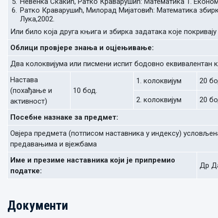
Невенка Скакић, Ратко Краварушић: Математика 1. Економ
Ратко Краварушић, Милорад Мијатовић: Математика збир
Лука,2002.
Или било која друга књига и збирка задатака које покривају
Облици провјере знања и оцјењивање:
Два колоквијума или писмени испит бодовно еквивалентан к
Настава
1. колоквијум
20 бо
(похађање и
10 бод.
2. колоквијум
20 бо
активност)
Посебне назнаке за предмет:
Овјера предмета (потписом наставника у индексу) условљен
предавањима и вјежбама
Име и презиме наставника који је припремио
Др Да
податке:
Документи