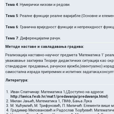
Тема 4
: Нумерички низови и редови.
Тема 5
: Реалне функције реалне варијабле.(Основне и елеме
Тема 6
: Гранична вриједност функције и непрекидност функц
Тема 7
: Диференцијални рачун.
Методе наставе и савладавања градива:
Реализација наставно‐научног предмета 'Математика 1' реали
уважавање захтијева Теорије дидактичких ситуација као окру
стандардни: предавање, рачунске вјежбе,(евентуално) изра
самостална израда припремних и испитних задатака,консулт
Литература:
Иван Слапчинар: Математика 1,(Доступно на адреси:
http://lavica.fesb.hr/mat1/predavanja/predavanja.html
)
Милан Јањић, Математика 1, ПМФ, Бања Лука
М. Ушћумлић, М. Трифуновић, П. Миличић: Елементи више м
Градимир Миловановић и Радослав Ђорђевић: Математичка