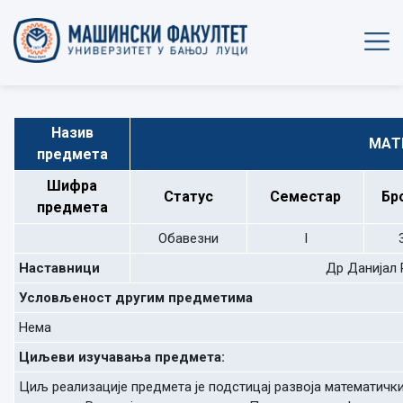
Назив
MAТ
предмета
Шифра
Статус
Семестар
Бр
предмета
Обавезни
I
Наставници
Др Данијал 
Условљеност другим предметима
Нема
Циљеви изучавања предмета:
Циљ реализације предмета је подстицај развоја математички