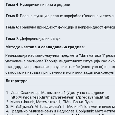
Тема 4
: Нумерички низови и редови.
Тема 5
: Реалне функције реалне варијабле.(Основне и елеме
Тема 6
: Гранична вриједност функције и непрекидност функц
Тема 7
: Диференцијални рачун.
Методе наставе и савладавања градива:
Реализација наставно‐научног предмета 'Математика 1' реали
уважавање захтијева Теорије дидактичких ситуација као окру
стандардни: предавање, рачунске вјежбе,(евентуално) изра
самостална израда припремних и испитних задатака,консулт
Литература:
Иван Слапчинар: Математика 1,(Доступно на адреси:
http://lavica.fesb.hr/mat1/predavanja/predavanja.html
)
Милан Јањић, Математика 1, ПМФ, Бања Лука
М. Ушћумлић, М. Трифуновић, П. Миличић: Елементи више м
Градимир Миловановић и Радослав Ђорђевић: Математичка