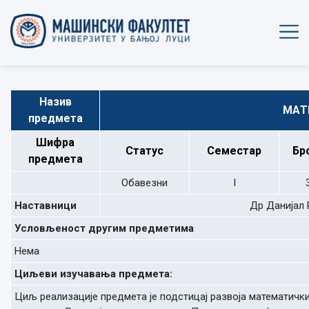
Назив
MAТ
предмета
Шифра
Статус
Семестар
Бр
предмета
Обавезни
I
Наставници
Др Данијал 
Условљеност другим предметима
Нема
Циљеви изучавања предмета:
Циљ реализације предмета је подстицај развоја математички