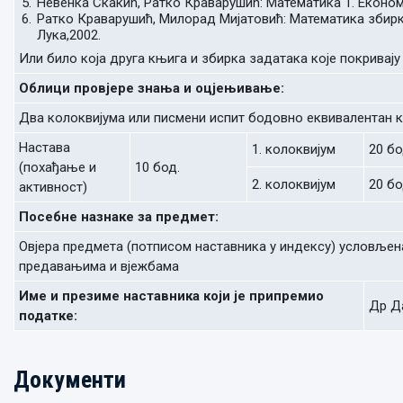
Невенка Скакић, Ратко Краварушић: Математика 1. Економ
Ратко Краварушић, Милорад Мијатовић: Математика збир
Лука,2002.
Или било која друга књига и збирка задатака које покривају
Облици провјере знања и оцјењивање:
Два колоквијума или писмени испит бодовно еквивалентан к
Настава
1. колоквијум
20 бо
(похађање и
10 бод.
2. колоквијум
20 бо
активност)
Посебне назнаке за предмет:
Овјера предмета (потписом наставника у индексу) условљен
предавањима и вјежбама
Име и презиме наставника који је припремио
Др Да
податке:
Документи