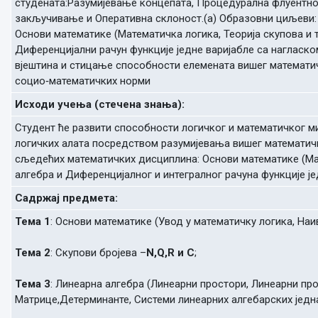
студената:Разумијевање концепата, Процедурална флуентнос
закључивање и Оперативна склоност.(а) Образовни циљеви: 
Основи математике (Математичка логика, Теорија скупова и т
Диференцијални рачун функције једне варијабле са нагласко
вјештина и стицање способности елемената вишег математ
социо‐математичких норми
Исходи учења (стечена знања):
Студент ће развити способности логичког и математичког 
логичких алата посредством разумијевања вишег математич
сљедећих математичких дисциплина: Основи математике (Мат
алгебра и Диференцијалног и интегралног рачуна функције је
Садржај предмета:
Тема 1
: Основи математике (Увод у математичку логика, Наи
Тема 2
: Скупови бројева –
N,Q,R и C
;
Тема 3
: Линеарна алгебра (Линеарни простори, Линеарни пр
Матрице,Детерминанте, Системи линеарних алгебарских једна