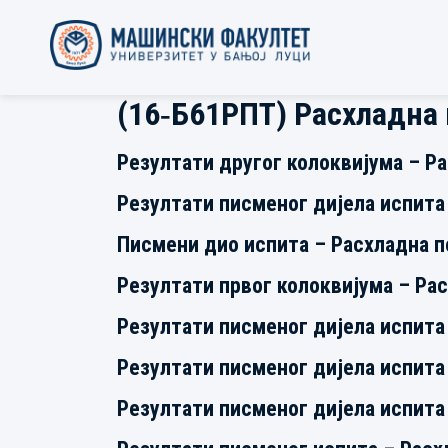
(16‐Б61РПТ) Расхладна 
Резултати другог колоквијума – Р
Резултати писменог дијела испита
Писмени дио испита – Расхладна 
Резултати првог колоквијума – Ра
Резултати писменог дијела испита
Резултати писменог дијела испита
Резултати писменог дијела испита