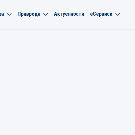
ка
Привреда
Актуелности
еСервиси