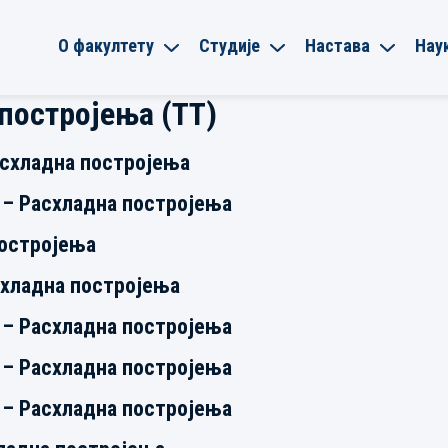
О факултету
Студије
Настава
Нау
постројења (ТТ)
асхладна постројења
 – Расхладна постројења
постројења
схладна постројења
 – Расхладна постројења
 – Расхладна постројења
 – Расхладна постројења