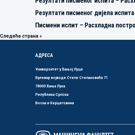
Резултати писменог испита – Расх
Резултати писменог дијела испита
Писмени испит – Расхладна постр
Следећа страна »
АДРЕСА
Универзитет у Бањој Луци
Булевар војводе Степе Степановића 71
78000 Бања Лука
Република Српска
Босна и Херцеговина