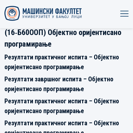
(16‐Б60ООП) Објектно оријентисано
програмирање
Резултати практичног испита – Објектно
оријентисано програмирање
Резултати завршног испита – Објектно
оријентисано програмирање
Резултати практичног испита – Објектно
оријентисано програмирање
Резултати практичног испита – Објектно
оријентисано програмирање