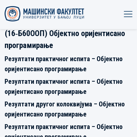
(16‐Б60ООП) Објектно оријентисано
програмирање
Резултати практичног испита – Објектно
оријентисано програмирање
Резултати практичног испита – Објектно
оријентисано програмирање
Резултати другог колоквијума – Објектно
оријентисано програмирање
Резултати практичног испита – Објектно
оријентисано програмирање