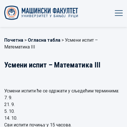
Почетна
>
Огласна табла
> Усмени испит –
Математика III
Усмени испит – Математика III
Усмени испити ће се одржати у сљедећим терминима:
7. 9.
21. 9.
5. 10.
14. 10.
Сви испити почињу у 15 часова.