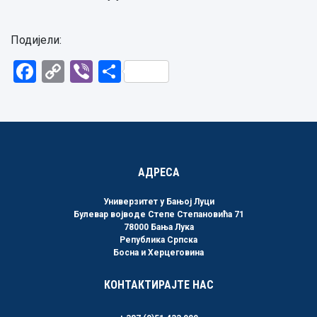
Подијели:
Facebook
Copy
Viber
Share
Link
АДРЕСА
Универзитет у Бањој Луци
Булевар војводе Степе Степановића 71
78000 Бања Лука
Република Српска
Босна и Херцеговина
КОНТАКТИРАЈТЕ НАС