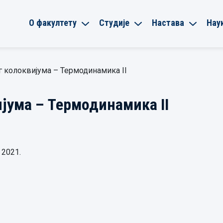
О факултету
Студије
Настава
Нау
г колоквијума – Термодинамика II
ијума – Термодинамика II
 2021.