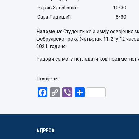
Борис Хрваћанин,
10/30
Сара Радишић,
8/30
Напомена:
Студенти који имају освојених м
фебруарског рока (четвртак 11. 2. у 12 час
2021. године.
Радови се могу погледати код предметног аси
Подијели:
Facebook
Copy
Viber
Share
Link
АДРЕСА