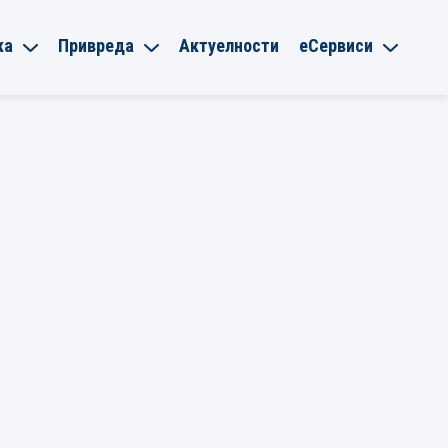
ка
Привреда
Актуелности
еСервиси