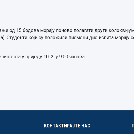
ање од 15 бодова морају поново полагати други колоквијум,
ова). Студенти који су положили писмени дио испита морају 
стента у сриједу 10. 2. у 9.00 часова.
КОНТАКТИРАЈТЕ НАС