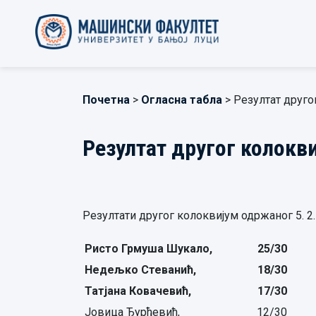
Почетна
>
Огласна табла
> Резултат друго
Резултат другог колокв
Резултати другог колоквијум одржаног 5. 2.
Ристо Грмуша Шукало
,
25
/
3
0
Недељко Стеванић
,
18/30
Татјана Ковачевић
,
17/30
Јовица Ђурђевић,
12/30