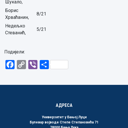
Шукало,
Борис
8/21
Хрваћанин,
Недељко
5/21
Стеванић,
Подијели:
Facebook
Copy
Viber
Share
Link
АДРЕСА
Универзитет у Бањој Луци
Булевар војводе Степе Степановића 71
78000 Бања Лука