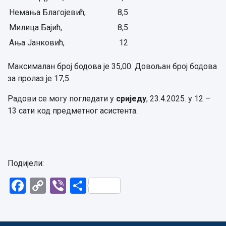
Немања Благојевић,
8,5
Милица Бајић,
8,5
Ања Јанковић,
12
Максималан број бодова је 35,00. Довољан број бодова
за пролаз је 17,5.
Радови се могу погледати у
сриједу
, 23.4.2025. у 12 –
13 сати код предметног асистента.
Подијели:
Facebook
Copy
Viber
Share
Link