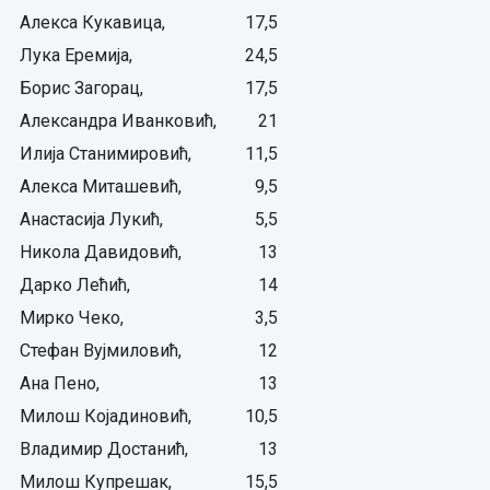
Алекса Кукавица,
17,5
Лука Еремија,
24,5
Борис Загорац,
17,5
Александра Иванковић,
21
Илија Станимировић,
11,5
Алекса Миташевић,
9,5
Анастасија Лукић,
5,5
Никола Давидовић,
13
Дарко Лећић,
14
Мирко Чеко,
3,5
Стефан Вујмиловић,
12
Ана Пено,
13
Милош Којадиновић,
10,5
Владимир Достанић,
13
Милош Купрешак,
15,5