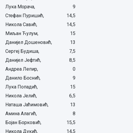
Лука Морача,
9
Стефан Пуришић,
14,5
Никола Савић,
14,5
Миљан Ћулум,
15
Данијел Дошеновић,
13
Сергеј Будиша,
7,5
Данијел Јефтић,
8,5
Андреа Лепир,
0
Данило Боснић,
9
Лука Попадић,
15
Никола Јелић,
6,5
Наташа Јаћимовић,
13
Амина Алагић,
8
Бојан Борковић,
15,5
Никола Дукић,
14,5