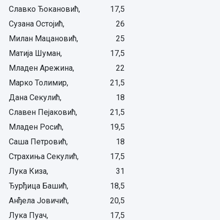
Славко Ђокановић,
17,5
Сузана Остојић,
26
Милан Мацановић,
25
Матија Шуман,
17,5
Младен Арежина,
22
Марко Толимир,
21,5
Дана Секулић,
18
Славен Пејаковић,
21,5
Младен Росић,
19,5
Саша Петровић,
18
Страхиња Секулић,
17,5
Лука Киза,
31
Ђурђица Башић,
18,5
Анђела Јовичић,
20,5
Лука Пуач,
17,5