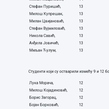
Стефан Пуришић,
13
Милош Купрешак,
13
Милан Цвијановић,
13
Стефан Вујмиловић,
13
Никола Савић,
13
Анђела Јовичић,
13
Миљан Ћулум,
13
Студенти који су остварили измећу 9 и 12 б
Лука Морача,
12
Милош Којадиновић,
12
Борис Загорац,
12
Бојан Борковић,
12