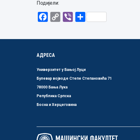
Подијели:
Facebook
Copy
Viber
Share
Link
АДРЕСА
Универзитет у Бањој Луци
Булевар војводе Степе Степановића 71
78000 Бања Лука
Република Српска
Босна и Херцеговина