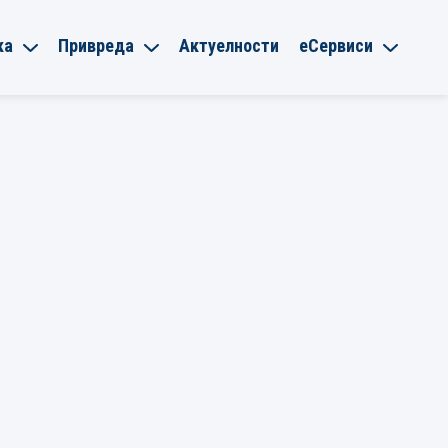
ка
Привреда
Актуелности
еСервиси