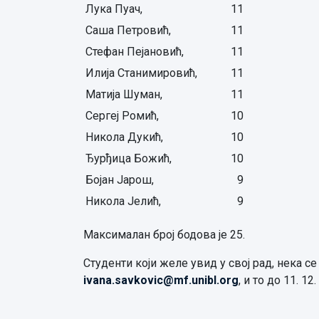
Лука Пуач,
11
Саша Петровић,
11
Стефан Пејановић,
11
Илија Станимировић,
11
Матија Шуман,
11
Сергеј Ромић,
10
Никола Дукић,
10
Ђурђица Божић,
10
Бојан Јарош,
9
Никола Јелић,
9
Максималан број бодова је 25.
Студенти који желе увид у свој рад, нека 
ivana.savkovic@mf.unibl.org
, и то до 11. 12