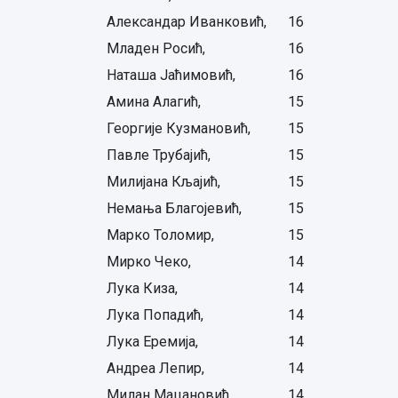
Александар Иванковић,
16
Младен Росић,
16
Наташа Јаћимовић,
16
Амина Алагић,
15
Георгије Кузмановић,
15
Павле Трубајић,
15
Милијана Кљајић,
15
Немања Благојевић,
15
Марко Толомир,
15
Мирко Чеко,
14
Лука Киза,
14
Лука Попадић,
14
Лука Еремија,
14
Андреа Лепир,
14
Милан Мацановић,
14