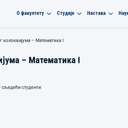
О факултету
Студије
Настава
Нау
г колоквијума – Математика I
ијума – Математика I
у сљедећи студенти: