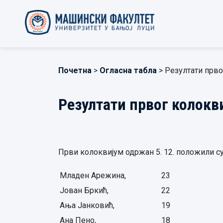
Почетна
>
Огласна табла
> Резултати прво
Резултати првог колокв
Први колоквијум одржан 5. 12. положили с
Младен Арежина,
23
Јован Бркић,
22
Ања Јанковић,
19
Ана Пено,
18