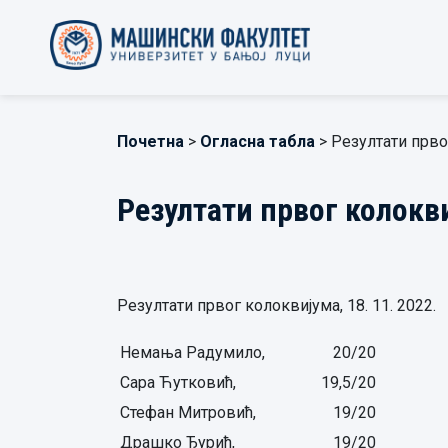
Почетна
>
Огласна табла
> Резултати прво
Резултати првог колокв
Резултати првог колоквијума, 18. 11. 2022.
Немања Радумило,
20/20
Сара Ћутковић,
19,5/20
Стефан Митровић,
19/20
Драшко Ђурић,
19/20