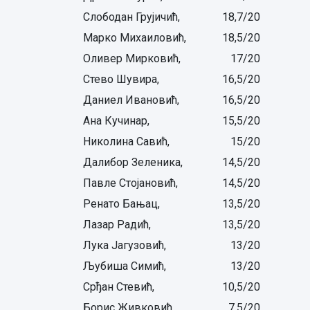
Слободан Грујичић,
18,7/20
Марко Михаиловић,
18,5/20
Оливер Мирковић,
17/20
Стево Шувира,
16,5/20
Даниел Ивановић,
16,5/20
Ана Кучинар,
15,5/20
Николина Савић,
15/20
Далибор Зеленика,
14,5/20
Павле Стојановић,
14,5/20
Ренато Бањац,
13,5/20
Лазар Радић,
13,5/20
Лука Јагузовић,
13/20
Љубиша Симић,
13/20
Срђан Стевић,
10,5/20
Борис Живковић,
7,5/20