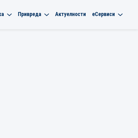
ка
Привреда
Актуелности
еСервиси