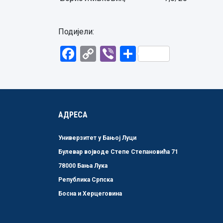
Подијели:
Facebook
Copy
Viber
Share
Link
АДРЕСА
Универзитет у Бањој Луци
Булевар војводе Степе Степановића 71
78000 Бања Лука
Република Српска
Босна и Херцеговина