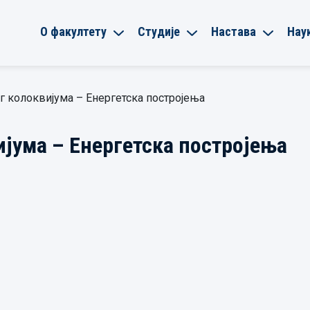
О факултету
Студије
Настава
Нау
г колоквијума – Енергетска постројења
ијума – Енергетска постројења