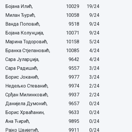
Бојана Илић,
10029
19/24
Милан Ђурић,
10058
9/24
Ванда Поповић,
9518
9/24
Бојана Колунџија,
10071
9/24
Марина Тодоровић,
10158
5/24
Бранка Стјепановић,
10085
4/24
Сара Јуларџија,
9642
4/24
Сара Радишић,
9557
3/24
Борис Јоканић,
9977
3/24
Недељко Стеванић,
9974
2/24
Срђан Милинковић,
9937
2/24
Данијела Думонић,
9657
0/24
Борис Хрваћанин,
9633
0/24
Ана Ћирић,
9895
0/24
Рајко Цвијетић,
9911
0/24