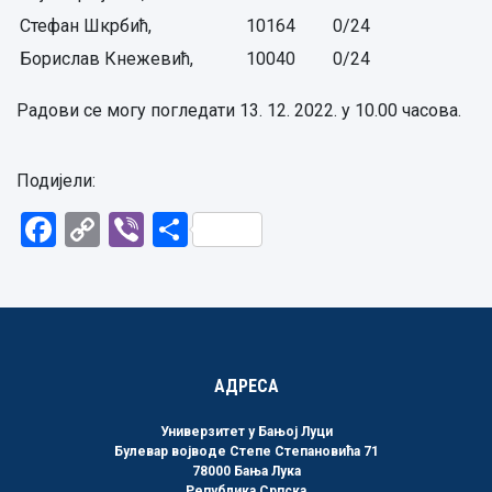
Стефан Шкрбић,
10164
0/24
Борислав Кнежевић,
10040
0/24
Радови се могу погледати 13. 12. 2022. у 10.00 часова.
Подијели:
Facebook
Copy
Viber
Share
Link
АДРЕСА
Универзитет у Бањој Луци
Булевар војводе Степе Степановића 71
78000 Бања Лука
Република Српска