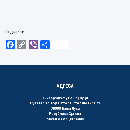
Подијели:
Facebook
Copy
Viber
Share
Link
АДРЕСА
Универзитет у Бањој Луци
Булевар војводе Степе Степановића 71
78000 Бања Лука
Република Српска
Босна и Херцеговина