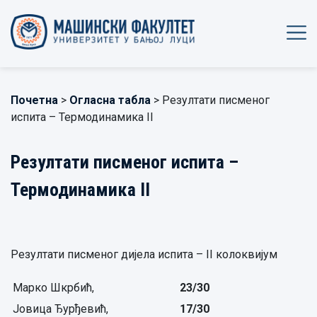
Почетна
>
Огласна табла
> Резултати писменог
испита – Термодинамика II
Резултати писменог испита –
Термодинамика II
Резултати писменог дијела испита – II колоквијум
Марко Шкрбић,
23
/
3
0
Јовица Ђурђевић,
17/30