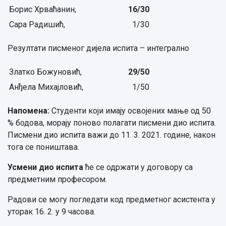
Борис Хрваћанин,
16/30
Сара Радишић,
1/30
Резултати писменог дијела испита – интегрално
Златко Божуновић,
29
/
5
0
Анђела Михајловић,
1/50
Напомена:
Студенти који имају освојених мање од 50
% бодова, морају поново полагати писмени дио испита.
Писмени дио испита важи до 11. 3. 2021. године, након
тога се поништава.
Усмени дио испита
ће се одржати у договору са
предметним професором.
Радови се могу погледати код предметног асистента у
уторак 16. 2. у 9 часова.