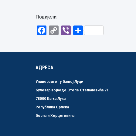
Подијели:
Facebook
Copy
Viber
Share
Link
АДРЕСА
Универзитет у Бањој Луци
Булевар војводе Степе Степановића 71
78000 Бања Лука
Република Српска
Босна и Херцеговина