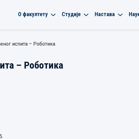
О факултету
Студије
Настава
Нау
еног испита – Роботика
ита – Роботика
5.