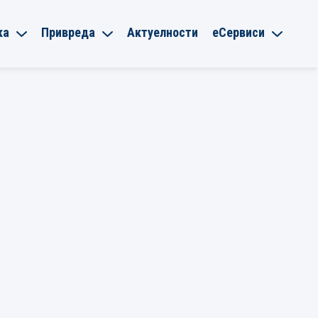
ка
Привреда
Актуелности
еСервиси