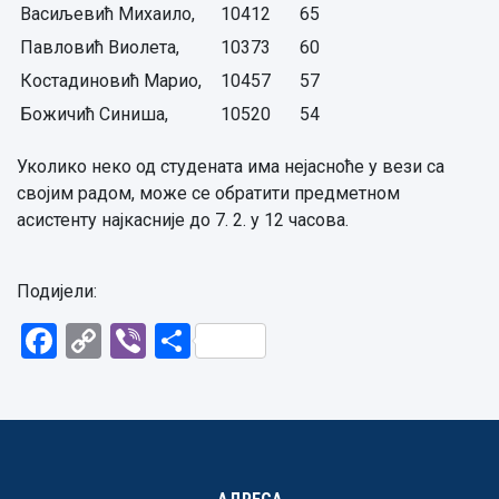
Васиљевић Михаило,
10412
65
Павловић Виолета,
10373
60
Костадиновић Марио,
10457
57
Божичић Синиша,
10520
54
Уколико неко од студената има нејасноће у вези са
својим радом, може се обратити предметном
асистенту најкасније до 7. 2. у 12 часова.
Подијели:
Facebook
Copy
Viber
Share
Link