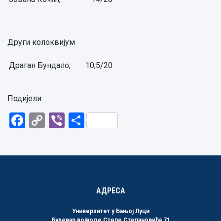
Други колоквијум
Драган Бундало,
10,5/20
Подијели:
Facebook
Copy
Viber
Share
Link
АДРЕСА
Универзитет у Бањој Луци
Булевар војводе Степе Степановића 71