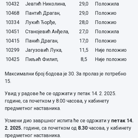
10432
Јевтић Николина,
29,0
Положила
10468
Пантић Драган,
29,0
Положио
10334
Лукић Ђорђе,
28,0
Положио
10451
Станојевић Анђела,
27,0
Положила
10415
Панић Драган,
17,0
Положио
10299
Јагузовић Лука,
11,5
Није положио
10425
Пиљић Филип,
8,5
Није положио
Максимални број бодова је 30. За пролаз је потребно
15.
Увид у радове ће се одржати у петак 14. 2. 2025.
године, са почетком у 8.00 часова, у кабинету
предметног наставника.
Усмени дио завршног испита ће се одржати у
петак
14.
2. 2025.
године, са почетком од
8.30
часова, у кабинету
предметног наставника.