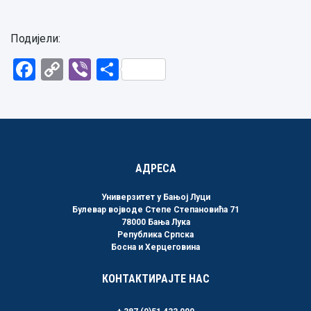
Подијели:
Facebook
Copy
Viber
Share
Link
АДРЕСА
Универзитет у Бањој Луци
Булевар војводе Степе Степановића 71
78000 Бања Лука
Република Српска
Босна и Херцеговина
КОНТАКТИРАЈТЕ НАС