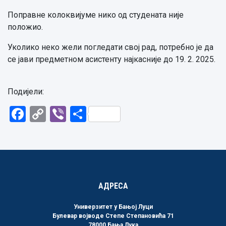
Поправне колоквијуме нико од студената није
положио.
Уколико неко жели погледати свој рад, потребно је да
се јави предметном асистенту најкасније до 19. 2. 2025.
Подијели:
Facebook
Copy
Viber
Share
Link
АДРЕСА
Универзитет у Бањој Луци
Булевар војводе Степе Степановића 71
78000 Бања Лука