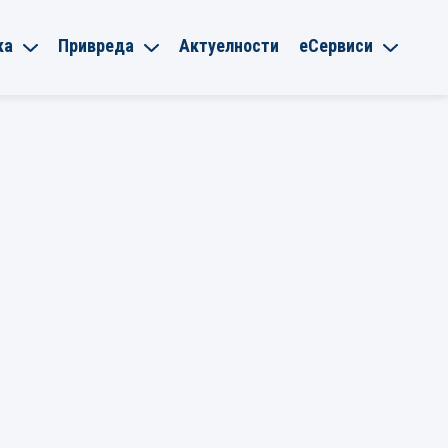
ка
Привреда
Актуелности
еСервиси