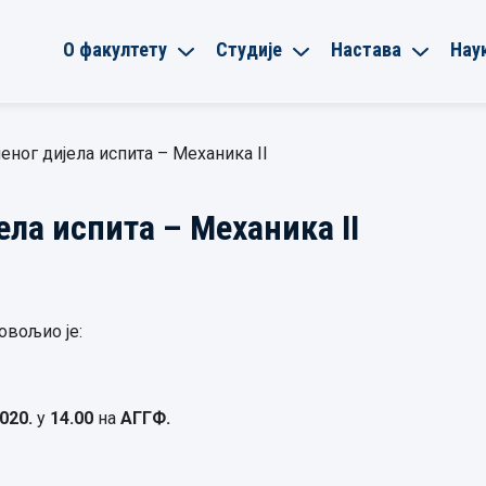
О факултету
Студије
Настава
Нау
еног дијела испита – Механика II
ла испита – Механика II
овољио је:
2020.
у
14.00
на
АГГФ.