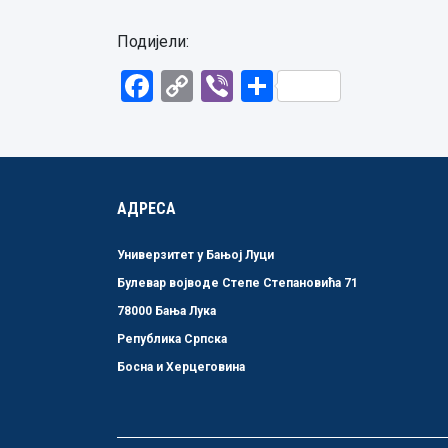
Подијели:
Facebook
Copy
Viber
Share
Link
АДРЕСА
Универзитет у Бањој Луци
Булевар војводе Степе Степановића 71
78000 Бања Лука
Република Српска
Босна и Херцеговина