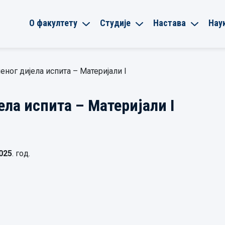
О факултету
Студије
Настава
Нау
еног дијела испита – Материјали I
ела испита – Материјали I
2025
. гoд.