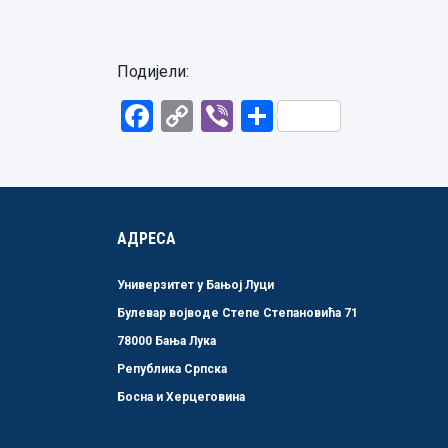
Подијели:
Facebook
Copy
Viber
Share
Link
АДРЕСА
Универзитет у Бањој Луци
Булевар војводе Степе Степановића 71
78000 Бања Лука
Република Српска
Босна и Херцеговина