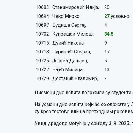
10683
Станимировић Илија,
20
10694
Чеко Мирко,
27
условно
10697
Будиша Сергеј,
4
10702
Купрешак Милош,
34,5
10715
Дукић Никола,
9
10718
Пуришић Стефан,
17
10725
Јефтић Данијел,
5
10727
Бајић Милица,
13
10729
Достанић Владимир,
2
Писмени дио испита положили су студенти 
На усмени дио испита који ће се одржати у Л
су кроз тестове или на претходним роковим
Увид у радове могућ је у сриједу 3. 9. 2025.