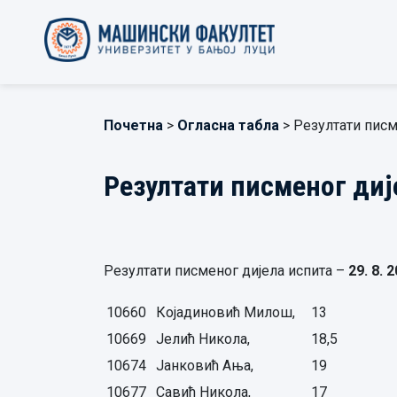
Почетна
>
Огласна табла
> Резултати писм
Резултати писменог диј
Резултати писменог дијела испита –
29
. 8. 
10660
Којадиновић Милош,
13
10669
Јелић Никола,
18,5
10674
Јанковић Ања,
19
10677
Савић Никола,
17