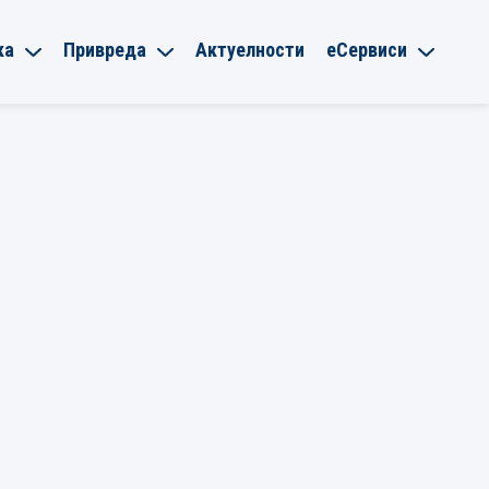
ка
Привреда
Актуелности
еСервиси