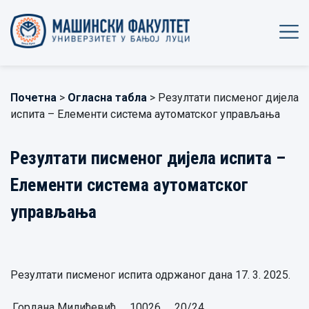
Почетна
>
Огласна табла
> Резултати писменог дијела
испита – Елементи система аутоматског управљања
Резултати писменог дијела испита –
Елементи система аутоматског
управљања
Резултати писменог испита одржаног дана 17. 3. 2025.
Гордана Милићевић,
10026
20/24