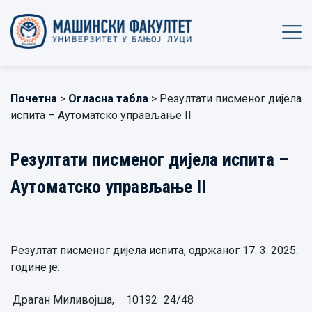
Почетна
>
Огласна табла
> Резултати писменог дијела
испита – Аутоматско управљање II
Резултати писменог дијела испита –
Аутоматско управљање II
Резултат писменог дијела испита, одржаног 17. 3. 2025.
године је:
Драган Миливојша,
10192
24/48