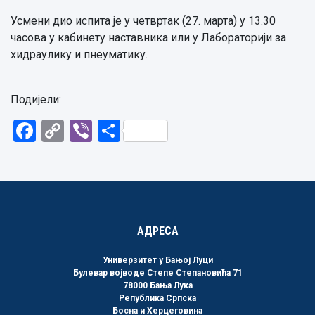
Усмени дио испита је у четвртак (27. марта) у 13.30
часова у кабинету наставника или у Лабораторији за
хидраулику и пнеуматику.
Подијели:
Facebook
Copy
Viber
Share
Link
АДРЕСА
Универзитет у Бањој Луци
Булевар војводе Степе Степановића 71
78000 Бања Лука
Република Српска
Босна и Херцеговина