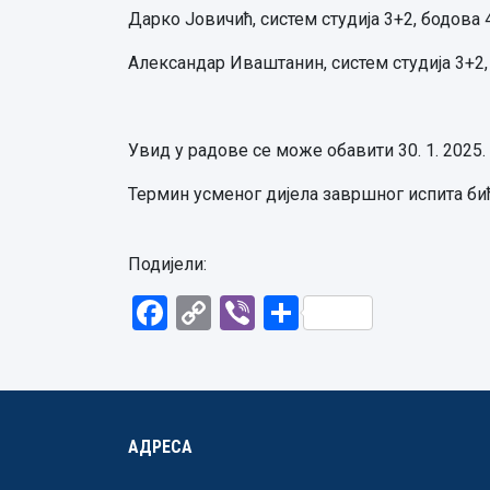
Дарко Јовичић, систем студија 3+2, бодова 
Александар Иваштанин, систем студија 3+2,
Увид у радове се може обавити 30. 1. 2025. г
Термин усменог дијела завршног испита бић
Подијели:
Facebook
Copy
Viber
Share
Link
АДРЕСА