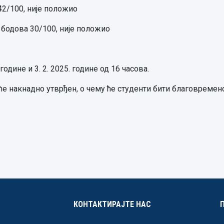
42/100, није положио
 бодова 30/100, није положио
одине и 3. 2. 2025. године од 16 часова.
е накнадно утврђен, о чему ће студенти бити благовремен
КОНТАКТИРАЈТЕ НАС