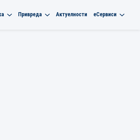
ка
Привреда
Актуелности
еСервиси