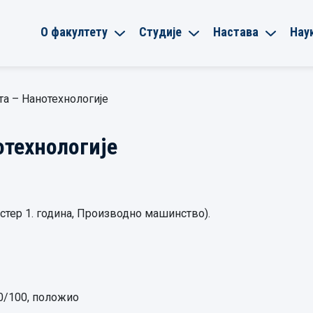
О факултету
Студије
Настава
Нау
та – Нанотехнологије
отехнологије
стер 1. година, Производно машинство).
90/100, положио