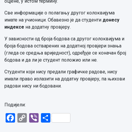
оцјене, у истом термину.
Све информације о полагању другог колоквијума
имате на учионици. Обавезно је да студенти
донесу
индексе
на додатну провјеру.
У зависности од броја бодова са другог колоквијума и
броја бодова остварених на додатној провјери знања
(гледа се средња вриједност), одређује се коначан број
бодова и да ли је студент положио или не.
Студенти који нису предали графичке радове, нису
имали право излазити на додатну провјеру, па њихови
радови нису ни бодовани.
Подијели:
Facebook
Copy
Viber
Share
Link