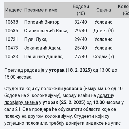
Бодови
Коло
Индекс
Презиме и име
Оцјена
(40)
(б
10638
Поповић Виктор,
32/40
Условно
10635
Станишљевић Вања,
29/40
Девет (9)
10721
Пуач Лука,
29/40
Условно
10473
Јокановић Адам,
25/40
Условно
10523
Панинчић Данило,
27/40
Седам (7)
Преглед радова је у
уторак (18. 2. 2025)
од 13.00 до
15.00 часова.
Студенти који су положили
условно
(имају мање од 10
бодова на 2. колоквијуму), морају изаћи на
додатну
провјеру знања
у
уторак (25. 2. 2025)
од
12.00
часова у
сали 21. Ова провјера ће обухватати области које се
полажу на другом колоквијуму. Студенти који су
успјешно положили, требају донијети индексе на упис