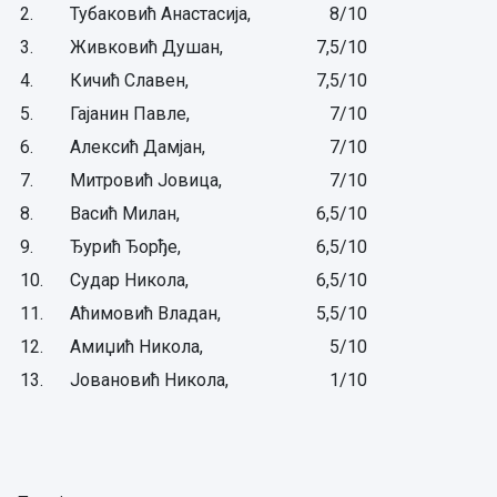
2.
Тубаковић Анастасија,
8/10
3.
Живковић Душан,
7,5/10
4.
Кичић Славен,
7,5/10
5.
Гајанин Павле,
7/10
6.
Алексић Дамјан,
7/10
7.
Митровић Јовица,
7/10
8.
Васић Милан,
6,5/10
9.
Ђурић Ђорђе,
6,5/10
10.
Судар Никола,
6,5/10
11.
Аћимовић Владан,
5,5/10
12.
Амиџић Никола,
5/10
13.
Јовановић Никола,
1/10