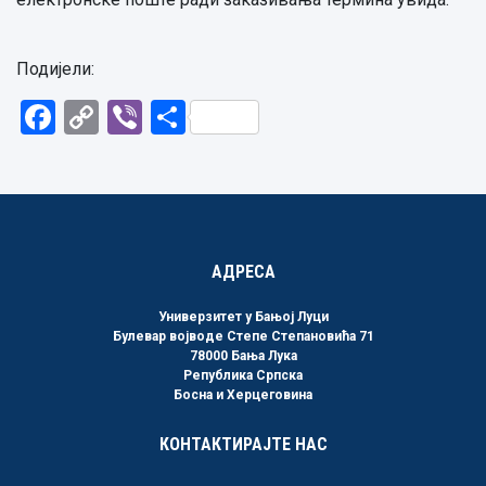
Подијели:
Facebook
Copy
Viber
Share
Link
АДРЕСА
Универзитет у Бањој Луци
Булевар војводе Степе Степановића 71
78000 Бања Лука
Република Српска
Босна и Херцеговина
КОНТАКТИРАЈТЕ НАС