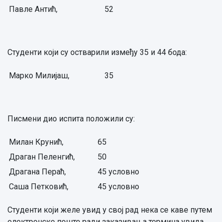
Павле Антић,
52
Студенти који су остварили између 35 и 44 бода:
Марко Милијаш,
35
Писмени дио испита положили су:
Милан Крунић,
65
Драган Пеленгић,
50
Драгана Пераћ,
45 условно
Саша Петковић,
45 условно
Студенти који желе увид у свој рад нека се каве путем
електронске поште ради заказивања термина увида.