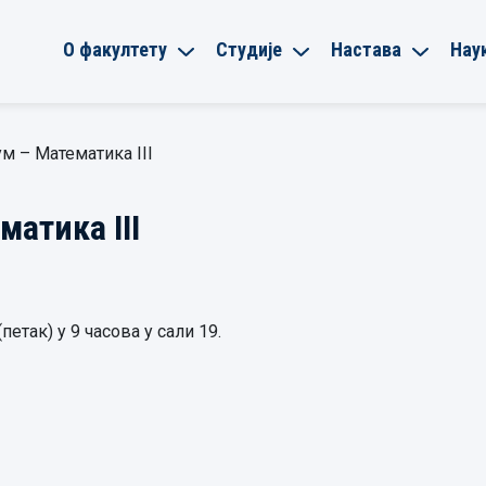
О факултету
Студије
Настава
Нау
м – Математика III
атика III
петак) у 9 часова у сали 19.