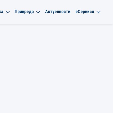
ка
Привреда
Актуелности
еСервиси