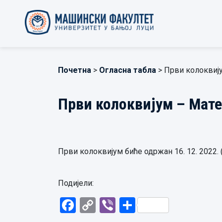
Почетна
>
Огласна табла
> Први колоквију
Први колоквијум – Матем
Први колоквијум биће одржан 16. 12. 2022. (
Подијели:
Facebook
Copy
Viber
Share
Link