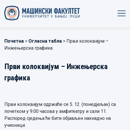
Почетна
>
Огласна табла
> Први колоквијум –
Инжењерска графика
Први колоквијум – Инжењерска
графика
Први колоквијум одржаће се 5. 12. (понедјељак) са
почетком у 9.00 часова у амфитеатру и сали 11.
Распоред сједења ће бити објављен накнадно на
учионици.