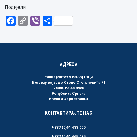
Подијели:
Facebook
Copy
Viber
Share
Link
АДРЕСА
Универзитет у Бањој Луци
Булевар војводе Степе Степановића 71
78000 Бања Лука
Република Српска
Босна и Херцеговина
КОНТАКТИРАЈТЕ НАС
+ 387 (0)51 433 000
+ 387 (0)51 465 085