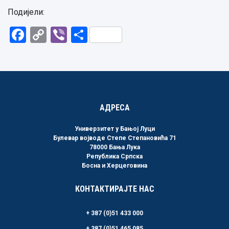
Подијели:
Facebook
Copy
Viber
Share
Link
АДРЕСА
Универзитет у Бањој Луци
Булевар војводе Степе Степановића 71
78000 Бања Лука
Република Српска
Босна и Херцеговина
КОНТАКТИРАЈТЕ НАС
+ 387 (0)51 433 000
+ 387 (0)51 465 085