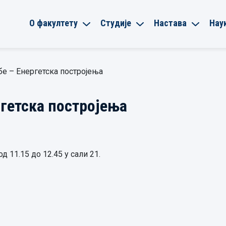
О факултету
Студије
Настава
Нау
бе – Енергетска постројења
ргетска постројења
од 11.15 до 12.45 у сали 21.