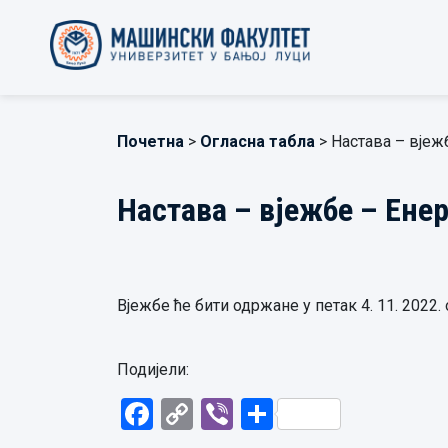
Почетна
>
Огласна табла
> Настава – вјеж
Настава – вјежбе – Ене
Вјежбе ће бити одржане у петак 4. 11. 2022. 
Подијели:
Facebook
Copy
Viber
Share
Link