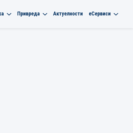
ка
Привреда
Актуелности
еСервиси