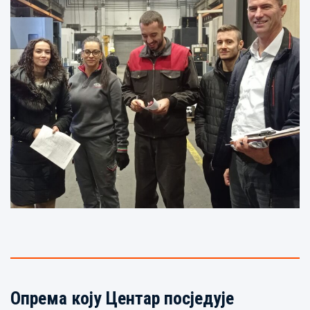
Опрема коју Центар посједује