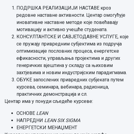
ПОДРШКА РЕАЛИЗАЦИЈИ НАСТАВЕ кроз
редовне наставне активности. Центар омогућује
иновативне наставне методе које повећавају
мотивацију и активно учешће студената.
КОНСУЛТАНТСКЕ И САВЈЕТОДАВНЕ УСЛУГЕ, које
се пружају привредним субјектима из подручја
оптимизације пословних процеса, енергетске
ефикасности, управљања пројектима и других
генеричких вјештина у складу са њиховим
захтјевима и новим индустријским парадигмама.
ОБУКЕ запослених привредних субјеката путем
курсева, семинара, вебинара, радионица,
практичних демонстрација и сл.
Центар има у понуди сљедеће курсеве:
ОСНОВЕ
LEAN
НАПРЕДНИ
LEAN SIX SIGMA
ЕНЕРГЕТСКИ МЕНАЏМЕНТ