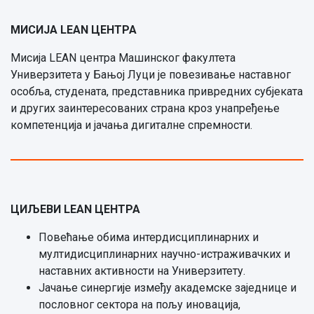
МИСИЈА
LEAN
ЦЕНТРА
Мисија LEAN центра Машинског факултета
Универзитета у Бањој Луци је повезивање наставног
особља, студената, представника привредних субјеката
и других заинтересованих страна кроз унапређење
компетенција и јачања дигиталне спремности.
ЦИЉЕВИ
LEAN
ЦЕНТРА
Повећање обима интердисциплинарних и
мултидисциплинарних научно-истраживачких и
наставних активности на Универзитету.
Јачање синергије између академске заједнице и
пословног сектора на пољу иновација,