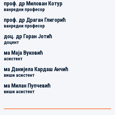
проф. др
Милован Котур
ванредни професор
проф. др
Драган Глигорић
ванредни професор
доц. др
Горан Јотић
доцент
ма
Маја Вуковић
асистент
ма
Данијела Кардаш Анчић
виши асистент
ма
Милан Пупчевић
виши асистент