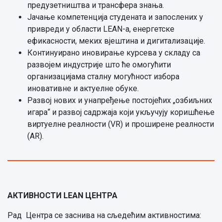
предузетништва и трансфера знања.
Јачање компетенција студената и запослених у
привреди у области LEAN-a, енергетске
ефикасности, меких вјештина и дигитализације.
Континуирано иновирање курсева у складу са
развојем индустрије што ће омогућити
организацијама сталну могућност избора
иновативне и актуелне обуке.
Развој нових и унапређење постојећих „озбиљних
игара“ и развој садржаја који укључују коришћење
виртуелне реалности (VR) и проширене реалности
(АR).
АКТИВНОСТИ
LEAN
ЦЕНТРА
Рад Центра се заснива на сљедећим активностима: