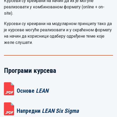
Курсеви су креирани на начин да их је могуће
реализовати у комбинованом формату (online + on-
site).
Курсеви су креирани на модуларном принципу тако да
је курсеве могуће реализовати и у скраћеном формату
на начин да корисници одаберу одређене теме које
желе слушати.
Програми курсева
Основе
LEAN
Напредни
LEAN Six Sigma