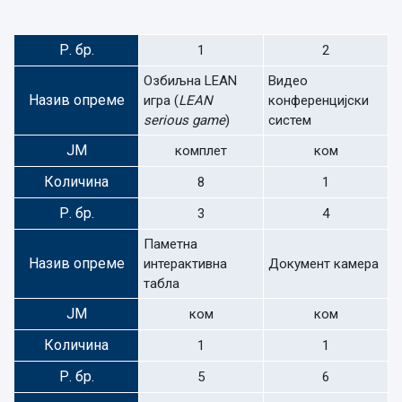
Р. бр.
1
2
Озбиљна LEAN
Видео
Назив опреме
игра (
LEAN
конференцијски
serious game
)
систем
ЈМ
комплет
ком
Количина
8
1
Р. бр.
3
4
Паметна
Назив опреме
интерактивна
Документ камера
табла
ЈМ
ком
ком
Количина
1
1
Р. бр.
5
6