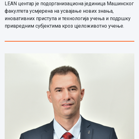
LEAN центар је подорганизациона јединица Машинског
факултета усмјерена на усвајање нових знања,
иновативних приступа и технологија учења и подршку
привредним субјектима кроз цјеложивотно учење.