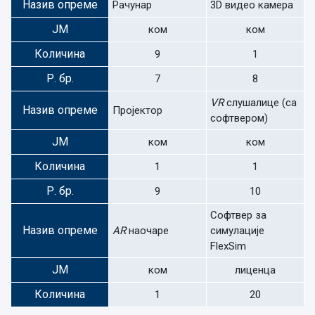
Назив опреме
Рачунар
3D видео камера
ЈМ
ком
ком
Количина
9
1
Р. бр.
7
8
VR
слушалице (са
Назив опреме
Пројектор
софтвером)
ЈМ
ком
ком
Количина
1
1
Р. бр.
9
10
Софтвер за
Назив опреме
AR
наочаре
симулације
FlexSim
ЈМ
ком
лиценца
Количина
1
20