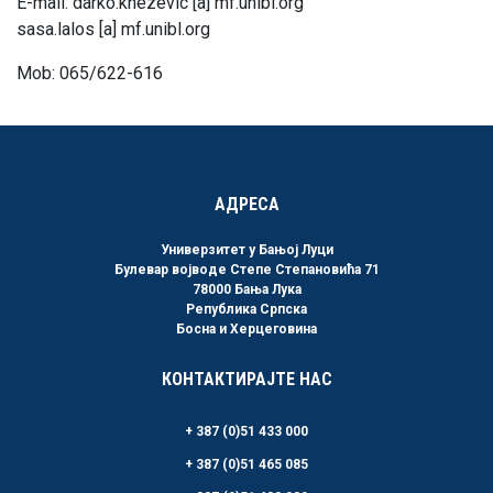
E-mail: darko.knezevic [a] mf.unibl.org
sasa.lalos [a] mf.unibl.org
Mob: 065/622-616
АДРЕСА
Универзитет у Бањој Луци
Булевар војводе Степе Степановића 71
78000 Бања Лука
Република Српска
Босна и Херцеговина
КОНТАКТИРАЈТЕ НАС
+ 387 (0)51 433 000
+ 387 (0)51 465 085