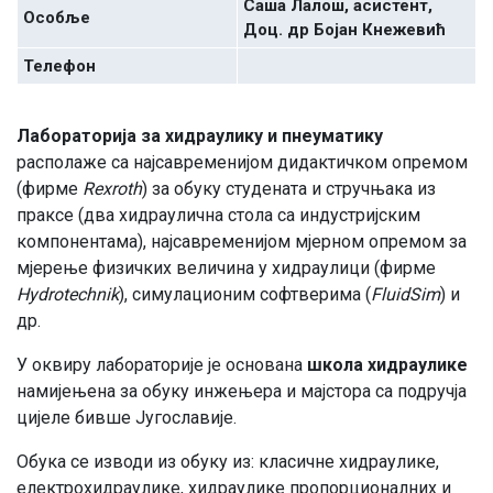
Саша Лалош, асистент,
Особље
Доц. др Бојан Кнежевић
Телефон
Лабораторија за хидраулику и пнеуматику
располаже са најсавременијом дидактичком опремом
(фирме
Rexroth
) за обуку студената и стручњака из
праксе (два хидраулична стола са индустријским
компонентама), најсавременијом мјерном опремом за
мјерење физичких величина у хидраулици (фирме
Hydrotechnik
), симулационим софтверима (
FluidSim
) и
др.
У оквиру лабораторије је основана
школа хидраулике
намијењена за обуку инжењера и мајстора са подручја
цијеле бивше Југославије.
Обука се изводи из обуку из: класичне хидраулике,
електрохидраулике, хидраулике пропорционалних и