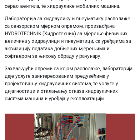
серво вентила, те хидраулике мобилних машина.
Лабораторија за хидраулику и пнеуматику располаже
са сензорском мјерном опремом, произвођача
HYDROTECHNIK (Хидротехник) за мјерење физичких
величина у хидраулици и пнеуматици, са уређајима за
аквизицију података добијених мјерењима и
софтвером за њихову обраду у рачунару.
Захваљујући опреми са којом располаже, лабораторија
даје услуге заинтересованим предузећима у
пројектовању хидрауличних система, те услуге у
дијагностици и отклањању отказа хидрауличних
система машина и уређаја у експлоатацији.