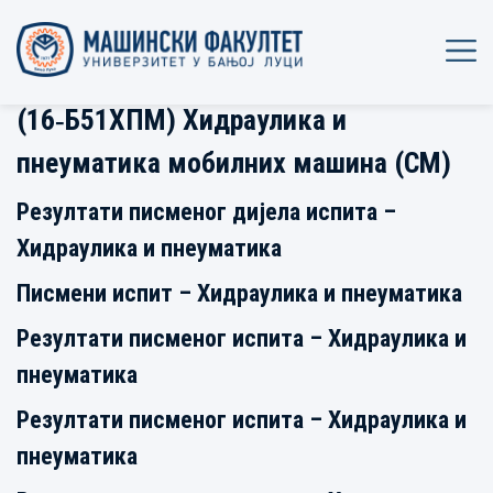
(16‐Б51ХПМ) Хидраулика и
пнеуматика мобилних машина (СM)
Резултати писменог дијела испита –
Хидраулика и пнеуматика
Писмени испит – Хидраулика и пнеуматика
Резултати писменог испита – Хидраулика и
пнеуматика
Резултати писменог испита – Хидраулика и
пнеуматика